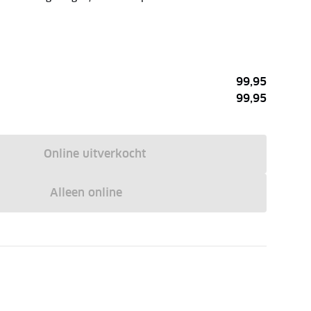
99,95
99,95
Online uitverkocht
Alleen online