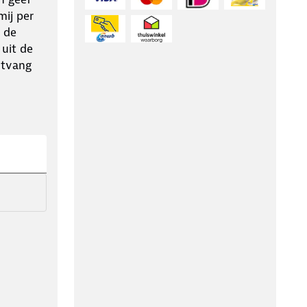
ij per
 de
 uit de
ntvang