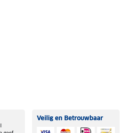
Veilig en Betrouwbaar
l
n geef