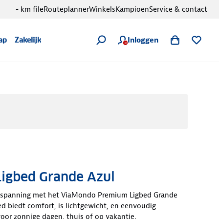
- km file
Routeplanner
Winkels
Kampioen
Service & contact
Inloggen
ap
Zakelijk
igbed Grande Azul
ntspanning met het ViaMondo Premium Ligbed Grande
bed biedt comfort, is lichtgewicht, en eenvoudig
 voor zonnige dagen, thuis of op vakantie.