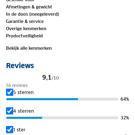
buitenkant voor maximale stabiliteit en veiligheid.
Afmetingen & gewicht
De Aduro 3.0 geeft je de vrijheid om zorgeloos te
In de doos (meegeleverd)
genieten van elke kilometer op jouw tweewieler.
Garantie & service
Overige kenmerken
Functionaliteiten
Productveiligheid
✓ Voldoet aan veiligheidsnorm EN 1078
✓ Vangt schokken goed op voor betere bescherming
Bekijk alle kenmerken
Maten
Reviews
Hoofdomtrek: 52 - 58 cm (M) - gewicht: 300 gram
Hoofdomtrek: 58 - 62 cm (L) - gewicht: 320 gram
9,1
/
10
56 reviews
Veilig fietsen?
Start
met de juiste helm! Wil je alles
5 sterren
weten over hoe je veilig en goed verlicht de weg op
64
%
gaat? Bekijk
hier
alle regels voor fietsverlichting.
4 sterren
32
%
1 ster