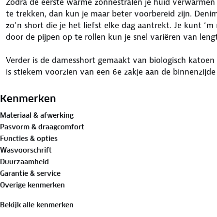
Zodra de eerste warme zonnestralen je huid verwarmen is
te trekken, dan kun je maar beter voorbereid zijn. Den
zo’n short die je het liefst elke dag aantrekt. Je kunt 
door de pijpen op te rollen kun je snel variëren van leng
Verder is de damesshort gemaakt van biologisch katoen
is stiekem voorzien van een 6e zakje aan de binnenzijde 
diefstalzakje is bedoeld voor belangrijke spullen zoals je
Kenmerken
De short is
GOTS-gecertificeerd
. Global Organic Textill
Materiaal & afwerking
biologische status van textiel van de oogst van de gron
Pasvorm & draagcomfort
en maatschappelijke verantwoorde productie en etikett
Functies & opties
Materiaal:
Wasvoorschrift
98% biologisch katoen 2% elastaan
Duurzaamheid
Garantie & service
Overige kenmerken
Bekijk alle kenmerken