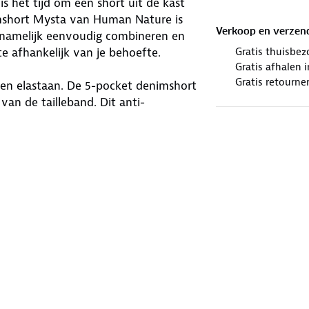
 het tijd om een short uit de kast
imshort Mysta van Human Nature is
Verkoop en verzen
‘m namelijk eenvoudig combineren en
te afhankelijk van je behoefte.
Gratis thuisbez
Gratis afhalen
Gratis retourne
 en elastaan. De 5-pocket denimshort
van de tailleband. Dit anti-
 paspoort of creditcard.
e Standard (GOTS) waarborgt de
dstoffen tot en met de ecologische
ering van producten.