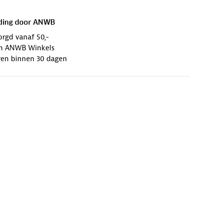
ding door
ANWB
orgd vanaf 50,-
 in ANWB Winkels
ren binnen 30 dagen