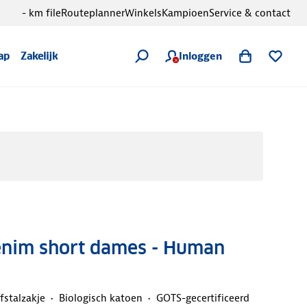
- km file
Routeplanner
Winkels
Kampioen
Service & contact
Inloggen
ap
Zakelijk
enim short dames - Human
fstalzakje
Biologisch katoen
GOTS-gecertificeerd