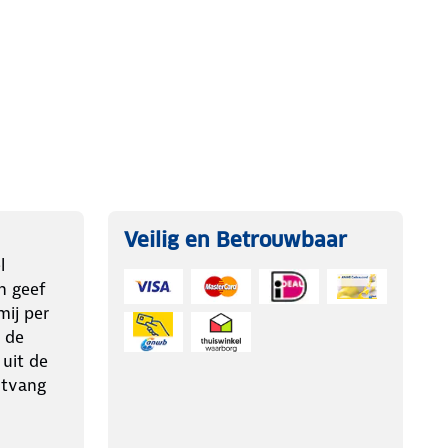
Veilig en Betrouwbaar
l
n geef
ij per
 de
 uit de
ntvang