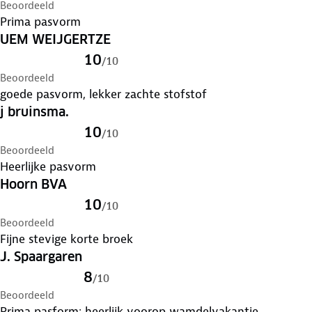
Beoordeeld
Prima pasvorm
UEM WEIJGERTZE
10
/
10
Beoordeeld
goede pasvorm, lekker zachte stofstof
j bruinsma.
10
/
10
Beoordeeld
Heerlijke pasvorm
Hoorn BVA
10
/
10
Beoordeeld
Fijne stevige korte broek
J. Spaargaren
8
/
10
Beoordeeld
Prima pasform; heerlijk voorop wamdelvakantie.