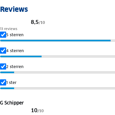
Reviews
8,5
/
10
13 reviews
5 sterren
4 sterren
2 sterren
1 ster
G Schipper
10
/
10