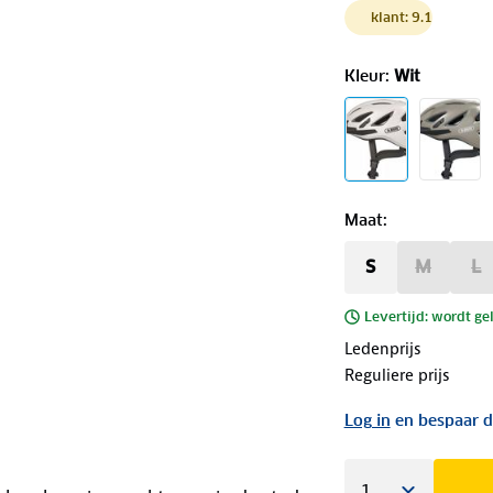
klant: 9.1
Kleur
:
Wit
Maat
:
S
M
L
Levertijd: wordt ge
Ledenprijs
Reguliere prijs
Log in
en bespaar d