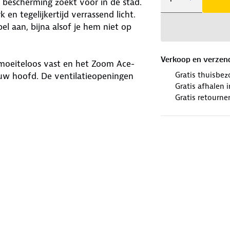
ge bescherming zoekt voor in de stad.
 en tegelijkertijd verrassend licht.
 aan, bijna alsof je hem niet op
Verkoop en verzen
 moeiteloos vast en het Zoom Ace-
Gratis thuisbez
jouw hoofd. De ventilatieopeningen
Gratis afhalen
t ongewenste gasten buiten. Na een
Gratis retourne
jde gewoon uitwassen voor een fris
 reflectoren en het heldere ledlicht
voldoet aan de strenge Europese
aar B fietst. Vertrouw op de Abus