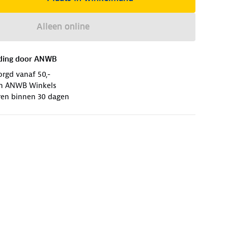
Alleen online
ding door
ANWB
orgd vanaf 50,-
 in ANWB Winkels
ren binnen 30 dagen