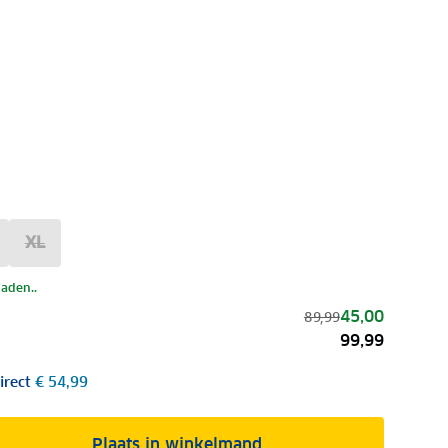
XL
laden..
45,00
89,99
99,99
irect
€ 54,99
Plaats in winkelmand