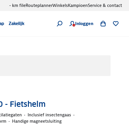
- km file
Routeplanner
Winkels
Kampioen
Service & contact
Inloggen
ap
Zakelijk
0 - Fietshelm
ilatiegaten
Inclusief insectengaas
orm
Handige magneetsluiting