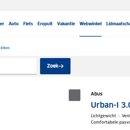
er
Auto
Fiets
Eropuit
Vakantie
Webwinkel
Lidmaatsch
-bikes
Zoek
Abus
Urban-I 3.
Lichtgewicht
Vent
Comfortabele pasv