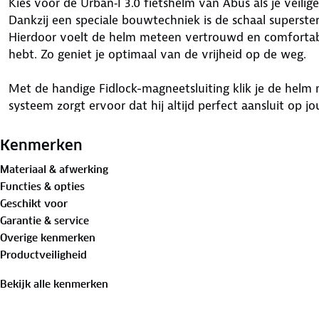
Kies voor de Urban‑I 3.0 fietshelm van Abus als je veili
Dankzij een speciale bouwtechniek is de schaal supersterk
Hierdoor voelt de helm meteen vertrouwd en comfortabel
hebt. Zo geniet je optimaal van de vrijheid op de weg.
Met de handige Fidlock-magneetsluiting klik je de helm
systeem zorgt ervoor dat hij altijd perfect aansluit op 
houden je hoofd heerlijk koel en het insectengaas houd
actieve rit kun je de zachte kussentjes aan de binnenzi
Kenmerken
gevoel bij je volgende tocht.
Materiaal & afwerking
Functies & opties
Veiligheid en stijl gaan hand in hand. Met de ingebouwde
Geschikt voor
achterop ben je beter zichtbaar voor anderen. De helm 
Garantie & service
veiligheidsnormen, zodat je met een gerust hart van A n
Overige kenmerken
Urban-I 3.0 en ontdek de stad op jouw manier!
Productveiligheid
Functionaliteiten
Bekijk alle kenmerken
✓ Voldoet aan veiligheidsnorm EN 1078
✓ Vangt schokken goed op voor betere bescherming