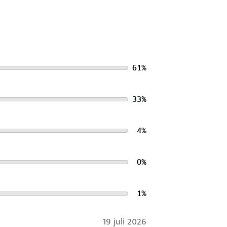
61
%
 over hoe je veilig en goed verlicht
33
%
ng.
4
%
0
%
1
%
19 juli 2026