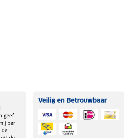
Veilig en Betrouwbaar
l
n geef
ij per
 de
 uit de