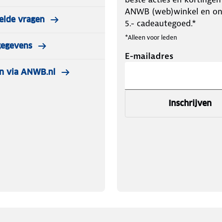
ANWB (web)winkel en o
elde vragen
5.- cadeautegoed.*
*Alleen voor leden
gegevens
E-mailadres
n via ANWB.nl
Inschrijven