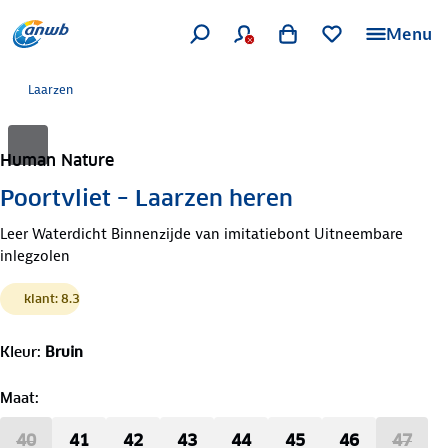
Menu
Laarzen
Human Nature
Poortvliet – Laarzen heren
Leer Waterdicht Binnenzijde van imitatiebont Uitneembare
inlegzolen
klant: 8.3
Kleur
:
Bruin
Maat
:
40
41
42
43
44
45
46
47