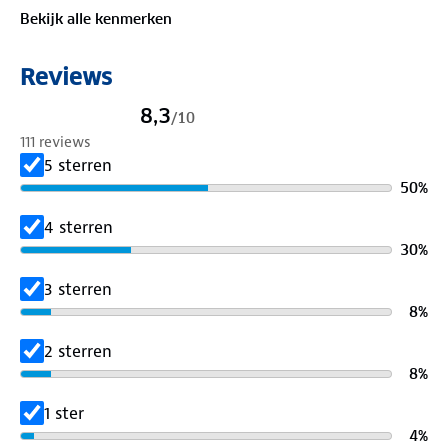
Verkrijgbaar in de maten 41-47 (47 alleen online).
Bekijk alle kenmerken
Schachthoogte bij maat 39 is 23 cm Schachtbreedte
Reviews
bij maat 39 is 36-38 cm (gesp)
8,3
/
10
111 reviews
5 sterren
50
%
4 sterren
30
%
3 sterren
8
%
2 sterren
8
%
1 ster
4
%