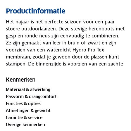
Productinformatie
Het najaar is het perfecte seizoen voor een paar
stoere outdoorlaarzen. Deze stevige herenboots met
gesp en ronde neus zijn eenvoudig te combineren.
Ze zijn gemaakt van leer in bruin of zwart en zijn
voorzien van een waterdicht Hydro Pro-Tex
membraan, zodat je gewoon door de plassen kunt
stampen. De binnenzijde is voorzien van een zachte
imitatiebont, zo blijven je voeten heerlijk warm. Het
ideale aan outdoorlaarzen is dat je er gewoon
Kenmerken
makkelijk in- en uitstapt, geen gedoe met veters
Materiaal & afwerking
maar gewoon aanschieten en gaan. Pas maar op
Pasvorm & draagcomfort
want dit worden zeker weten jouw favorieten voor
Functies & opties
dit seizoen.
Afmetingen & gewicht
Garantie & service
Benieuwd hoe je leren laarzen het beste kunt
Overige kenmerken
onderhouden? Klik dan
hier