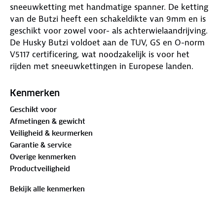
sneeuwketting met handmatige spanner. De ketting
van de Butzi heeft een schakeldikte van 9mm en is
geschikt voor zowel voor- als achterwielaandrijving.
De Husky Butzi voldoet aan de TUV, GS en O-norm
V5117 certificering, wat noodzakelijk is voor het
rijden met sneeuwkettingen in Europese landen.
Deze sneeuwketting is leverbaar in de gangbare
maten van 14 tot en met 20 inch. Aan de voorzijde
Kenmerken
is de ketting op te spannen met behulp van een
Geschikt voor
handmatige spanner.
Afmetingen & gewicht
Veiligheid & keurmerken
Garantie & service
Overige kenmerken
Productveiligheid
Bekijk alle kenmerken