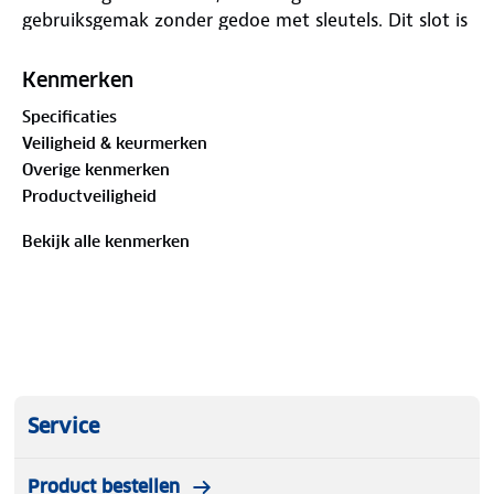
gebruiksgemak zonder gedoe met sleutels. Dit slot is
perfect voor dagelijks gebruik en biedt een goede
balans tussen veiligheid en flexibiliteit.
Kenmerken
Specificaties
Veiligheid & keurmerken
Overige kenmerken
Productveiligheid
Bekijk alle kenmerken
Service
Product bestellen