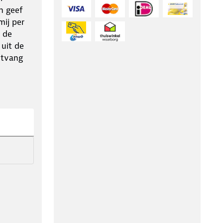
n geef
ij per
 de
 uit de
ntvang