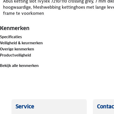
Abus ketting slot IvyTex 7210/110 crossing grey, 7 mm di
hoogwaardige, Meshwebbing kettinghoes met lange lev
frame te voorkomen
Kenmerken
Specificaties
Veiligheid & keurmerken
Overige kenmerken
Productveiligheid
Bekijk alle kenmerken
Service
Contac