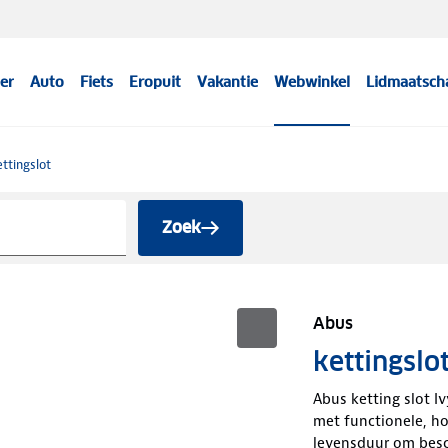
er
Auto
Fiets
Eropuit
Vakantie
Webwinkel
Lidmaatsch
ttingslot
Zoek
Abus
kettingslo
Abus ketting slot Iv
met functionele, h
levensduur om besc