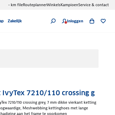
- km file
Routeplanner
Winkels
Kampioen
Service & contact
Inloggen
ap
Zakelijk
t IvyTex 7210/110 crossing g
yTex 7210/110 crossing grey, 7 mm dikke vierkant ketting
oogwaardige, Meshwebbing kettinghoes met lange
hadiging aan het frame te voorkomen