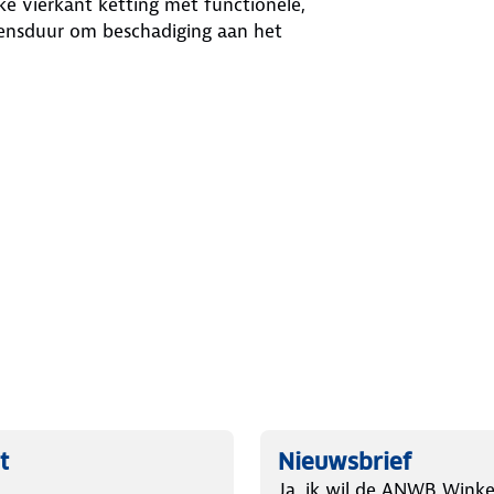
kke vierkant ketting met functionele,
ensduur om beschadiging aan het
t
Nieuwsbrief
Ja, ik wil de ANWB Winke