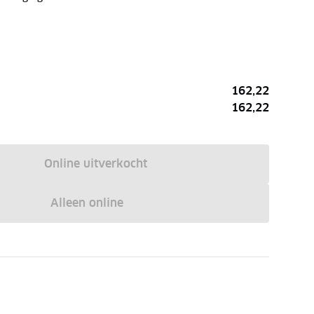
162,22
162,22
Online uitverkocht
Alleen online