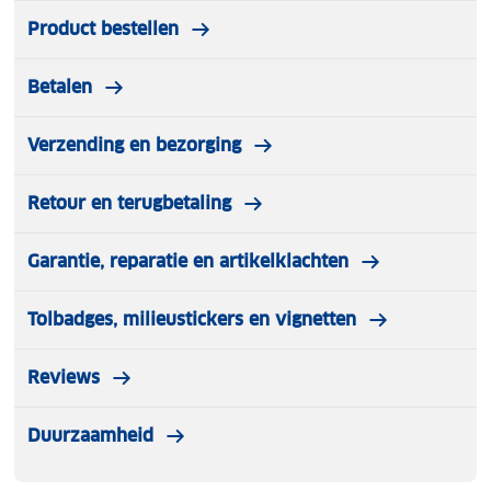
Om te bouwen tot summerseat met ventilatie
Inclusief boodschappenmand en geheim
Product bestellen
opbergvak
Afneembare wielen
Betalen
Verzending en bezorging
Retour en terugbetaling
Garantie, reparatie en artikelklachten
Tolbadges, milieustickers en vignetten
Reviews
Duurzaamheid