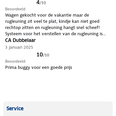
4
/
10
boodschappenmand en in de rugleuning zit een
Beoordeeld
geheim opbergvak voor kleine spullen zoals je
Wagen gekocht voor de vakantie maar de
telefoon en sleutels.
rugleuning zit veel te plat, kindje kan niet goed
De buggy wordt geleverd met afneembare wielen
rechtop zitten en rugleuning hangt snel scheef!
voor extra flexibiliteit.
Systeem voor het verstellen van de rugleuning is
Kenmerken
onhandig. Als het kindje er in zit moet dit eigenlijk
CA Dubbelaar
Geschikt vanaf circa 6 maanden tot 22 kg
met 3 handen! Verder rijd hij wel fijn en makkelijk in
3 januari 2025
Afmetingen ingeklapt: 57 × 50 × 18 cm (L × B ×
te klappen.
H)
10
/
10
Wendbaar met één hand
Beoordeeld
Rem te bedienen met één voet
Prima buggy voor een goede prijs
Compact inklapbaar en te gebruiken als trolley
Traploos verstelbare rugleuning
Verstelbare voetensteun
Ademende zitting van stof en mesh
5-puntsgordel met zachte schouderpads
Afneembare uitvalbeugel
Service
Uitklapbare zonnekap met kijkvenster