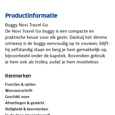
Productinformatie
Buggy Novi Travel Go
De Novi Travel Go buggy is een compacte en
praktische keuze voor elk gezin. Dankzij het slimme
ontwerp is de buggy eenvoudig op te vouwen, blijft
hij zelfstandig staan en berg je hem gemakkelijk op,
bijvoorbeeld onder de kapstok. Bovendien gebruik
je hem ook als trolley, zodat je hem moeiteloos
overal mee naartoe neemt.
Comfort voor je kind
Kenmerken
De Travel Go is geschikt voor kinderen vanaf circa 6
Functies & opties
maanden tot 22 kg en biedt een comfortabele zit-
Wasvoorschrift
en ligpositie. De traploos verstelbare rugleuning
Geschikt voor
zorgt ervoor dat je altijd de juiste stand kunt kiezen
Afmetingen & gewicht
voor je kind.
Veiligheid & keurmerken
De zitting is gemaakt van ademende stof en mesh,