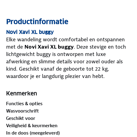
Productinformatie
Novi Xavi XL buggy
Elke wandeling wordt comfortabel en ontspannen
met de
Novi Xavi XL buggy
. Deze stevige en toch
lichtgewicht buggy is ontworpen met luxe
afwerking en slimme details voor zowel ouder als
kind. Geschikt vanaf de geboorte tot 22 kg,
waardoor je er langdurig plezier van hebt.
De Xavi XL is geschikt voor elk type wandeling, van
stadsbezoek tot bospad. De grote wielen met vering
Kenmerken
zorgen voor een soepele rit, zelfs op oneffen
Functies & opties
ondergrond. Zo merkt je kindje nauwelijks iets van
Wasvoorschrift
hobbels of kuilen onderweg.
Geschikt voor
Comfort voor je kindje
Veiligheid & keurmerken
De rugleuning is
traploos verstelbaar
en kan
In de doos (meegeleverd)
volledig plat, zodat je kindje comfortabel kan