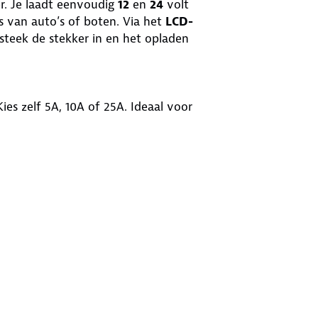
r. Je laadt eenvoudig
12
en
24
volt
’s van auto’s of boten. Via het
LCD-
 steek de stekker in en het opladen
ies zelf 5A, 10A of 25A. Ideaal voor
 lege accu’s.
ing, verkeerde polariteit,
ige behuizing.
n op te bergen. Modern ontwerp