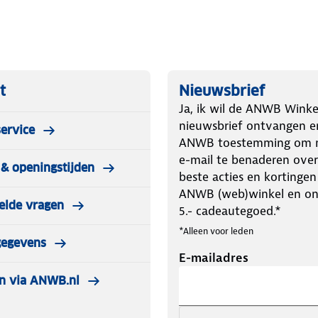
t
Nieuwsbrief
Ja, ik wil de ANWB Winke
nieuwsbrief ontvangen e
ervice
ANWB toestemming om m
e-mail te benaderen over
& openingstijden
beste acties en kortingen
ANWB (web)winkel en o
elde vragen
5.- cadeautegoed.*
*Alleen voor leden
gegevens
E-mailadres
n via ANWB.nl