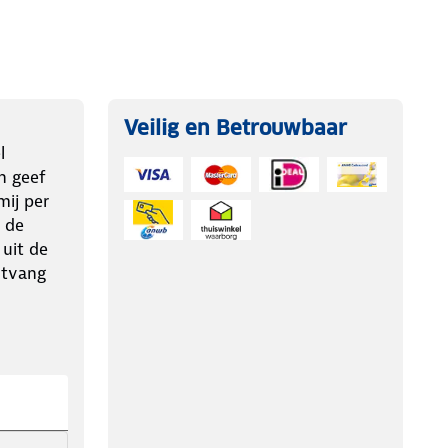
Veilig en Betrouwbaar
l
n geef
ij per
 de
 uit de
ntvang