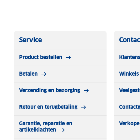
12/24V – 5A/10A/25A
Klemkabel: 150 cm
Service
Contac
Stroomkabel: 150 cm
Product bestellen
Klantens
Ingebouwde koeling
Betalen
Winkels 
Winter- & zomermodus
7-traps laadprogramma (incl. druppelladen)
Verzending en bezorging
Veelgest
Voor accu’s van 15AH–250AH
Retour en terugbetaling
Contact
Let op!
Niet geschikt voor lithium accu’s
Garantie, reparatie en
Verkope
artikelklachten