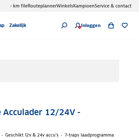
- km file
Routeplanner
Winkels
Kampioen
Service & contact
Inloggen
ap
Zakelijk
e Acculader 12/24V -
Geschikt 12v & 24v accu's
7-traps laadprogramma