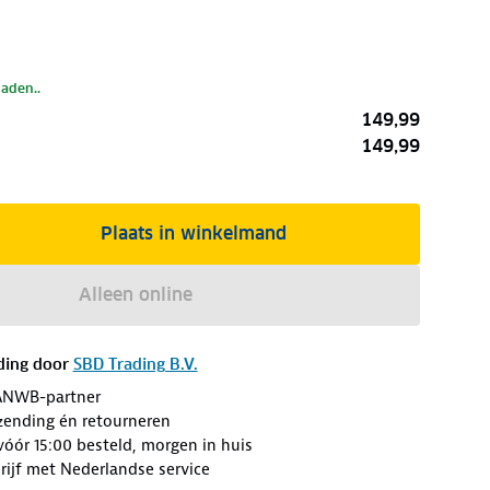
laden..
149,99
149,99
Plaats in winkelmand
Alleen online
ding door
SBD Trading B.V.
ANWB-partner
erzending én retourneren
óór 15:00 besteld, morgen in huis
ijf met Nederlandse service