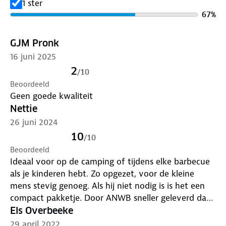
1 ster
67
%
GJM Pronk
16 juni 2025
2
/
10
Beoordeeld
Geen goede kwaliteit
Nettie
26 juni 2024
10
/
10
Beoordeeld
Ideaal voor op de camping of tijdens elke barbecue
als je kinderen hebt. Zo opgezet, voor de kleine
mens stevig genoeg. Als hij niet nodig is is het een
compact pakketje. Door ANWB sneller geleverd dan
was aangegeven. Echt super blij mee..
Els Overbeeke
29 april 2022