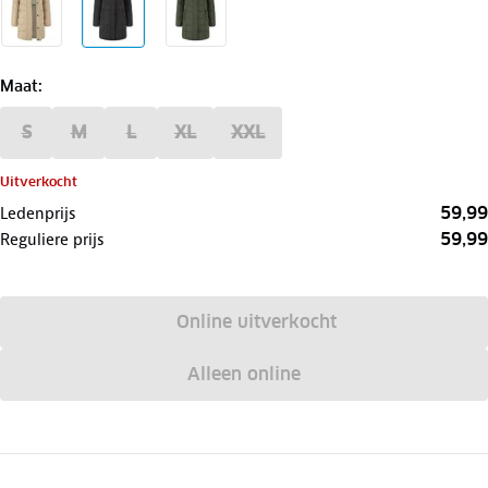
Maat
:
S
M
L
XL
XXL
Uitverkocht
59,99
Ledenprijs
59,99
Reguliere prijs
Online uitverkocht
Alleen online