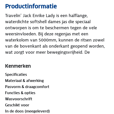
Productinformatie
Travelin’ Jack Enrike Lady is een halflange,
waterdichte softshell dames jas die speciaal
ontworpen is om te beschermen tegen de vele
weersinvloeden. Bij deze regenjas met een
waterkolom van 5000mm, kunnen de ritsen zowel
van de bovenkant als onderkant geopend worden,
wat zorgt voor meer bewegingsvrijheid. De
manchetten op de mouw hebben een
klittenbandsluiting waarmee je de pasvorm kan
Kenmerken
aanpassen en de koude wind buiten houdt.
Specificaties
Materiaal & afwerking
Pasvorm & draagcomfort
Functies & opties
Wasvoorschrift
Geschikt voor
In de doos (meegeleverd)