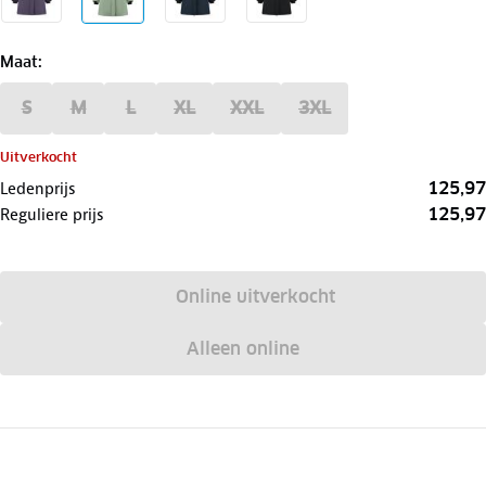
Maat
:
S
M
L
XL
XXL
3XL
Uitverkocht
125,97
Ledenprijs
125,97
Reguliere prijs
Online uitverkocht
Alleen online