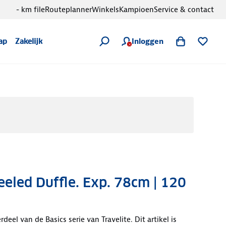
- km file
Routeplanner
Winkels
Kampioen
Service & contact
Inloggen
ap
Zakelijk
eled Duffle. Exp. 78cm | 120
rdeel van de Basics serie van Travelite. Dit artikel is