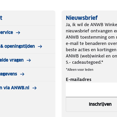
t
Nieuwsbrief
Ja, ik wil de ANWB Winke
nieuwsbrief ontvangen e
ervice
ANWB toestemming om m
e-mail te benaderen over
& openingstijden
beste acties en kortingen
ANWB (web)winkel en o
elde vragen
5.- cadeautegoed.*
*Alleen voor leden
gegevens
E-mailadres
n via ANWB.nl
Inschrijven