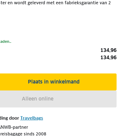
ter en wordt geleverd met een fabrieksgarantie van 2
laden..
134,96
134,96
Plaats in winkelmand
Alleen online
ding door
Travelbags
ANWB-partner
n reisbagage sinds 2008