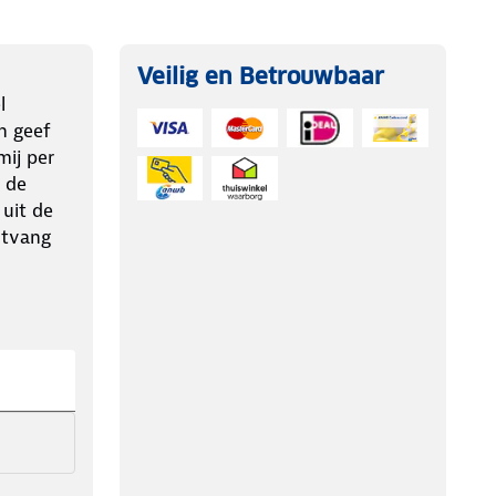
Veilig en Betrouwbaar
l
n geef
ij per
 de
 uit de
ntvang