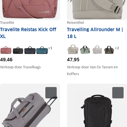
Travelite
Reisenthel
Travelite Reistas Kick Off
Travelling Allrounder M |
XL
18 L
+
1
+
2
49,46
47,95
Verkoop door
Travelbags
Verkoop door
Van Os Tassen en
Koffers