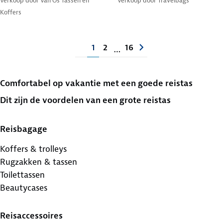
Verkoop door
Van Os Tassen en
Verkoop door
Travelbags
Koffers
1
2
16
…
Comfortabel op vakantie met een goede reistas
Dit zijn de voordelen van een grote reistas
Reisbagage
Koffers & trolleys
Rugzakken & tassen
Toilettassen
Beautycases
Reisaccessoires