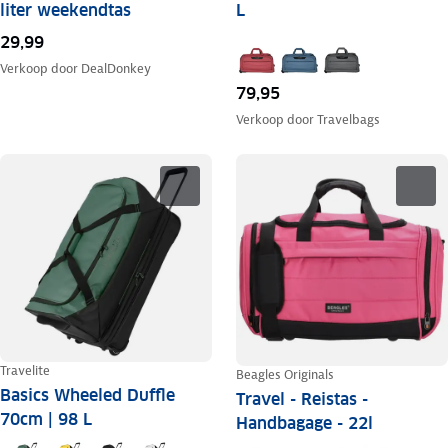
liter weekendtas
L
29,99
Verkoop door
DealDonkey
79,95
Verkoop door
Travelbags
Travelite
Beagles Originals
Basics Wheeled Duffle
Travel - Reistas -
70cm | 98 L
Handbagage - 22l