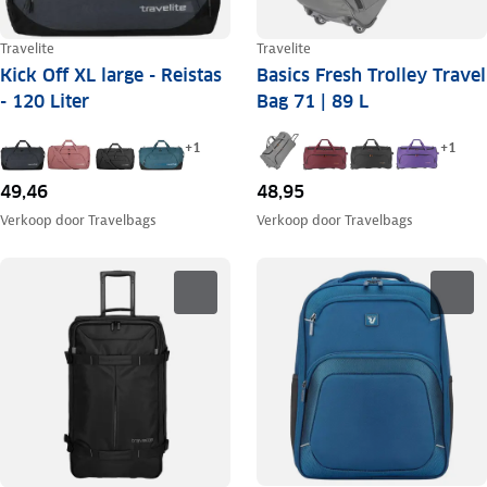
Travelite
Travelite
Kick Off XL large - Reistas
Basics Fresh Trolley Travel
- 120 Liter
Bag 71 | 89 L
+
1
+
1
49,46
48,95
Verkoop door
Travelbags
Verkoop door
Travelbags