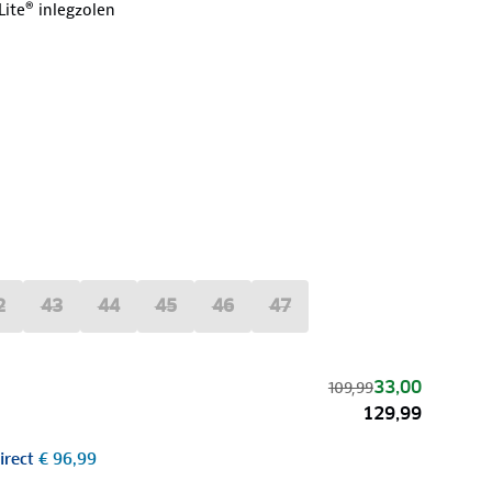
ite® inlegzolen
2
43
44
45
46
47
33,00
109,99
129,99
irect
€ 96,99