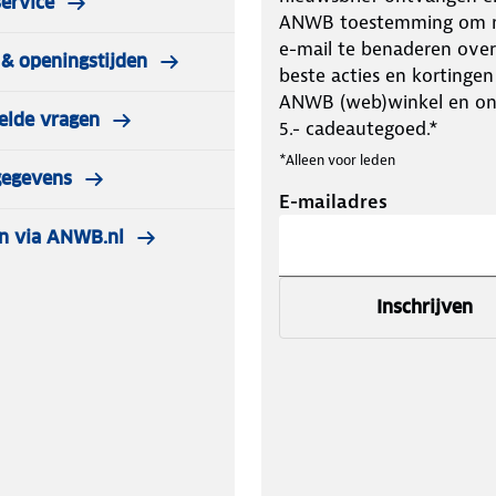
ervice
ANWB toestemming om m
e-mail te benaderen over
& openingstijden
beste acties en kortingen
ANWB (web)winkel en o
elde vragen
5.- cadeautegoed.*
*Alleen voor leden
gegevens
E-mailadres
n via ANWB.nl
Inschrijven