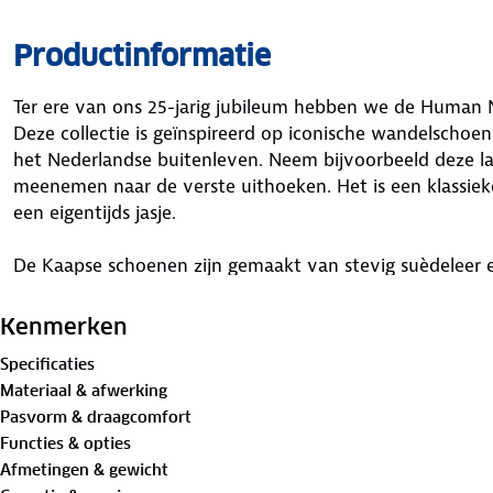
Productinformatie
Ter ere van ons 25-jarig jubileum hebben we de Human N
Deze collectie is geïnspireerd op iconische wandelschoe
het Nederlandse buitenleven. Neem bijvoorbeeld deze l
meenemen naar de verste uithoeken. Het is een klassieke
een eigentijds jasje.
De Kaapse schoenen zijn gemaakt van stevig suèdeleer 
membraan dat je voeten droog houdt. Bij regen voorko
het flapje onder de veters, dat water en vuil naar binne
Kenmerken
slecht weer of door nat gras kan er toch wat water via
Specificaties
Materiaal & afwerking
De slipbestendige zool van rubber en EVA geeft grip op
Pasvorm & draagcomfort
paden tot middelgebergte. De uitneembare OrthoLite® 
Functies & opties
gerecycled rubber en 15% productieafvalschuim, bieden
Afmetingen & gewicht
ondersteunen een natuurlijke afwikkeling van je voeten