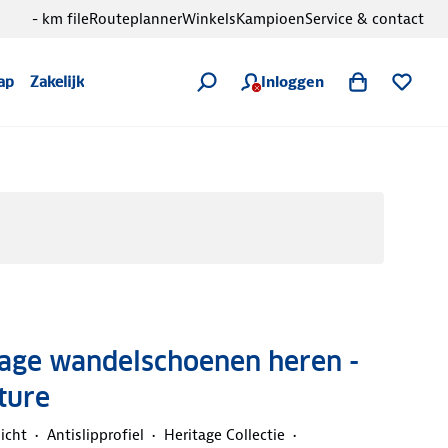
- km file
Routeplanner
Winkels
Kampioen
Service & contact
Inloggen
ap
Zakelijk
Lage wandelschoenen heren -
ture
icht
Antislipprofiel
Heritage Collectie