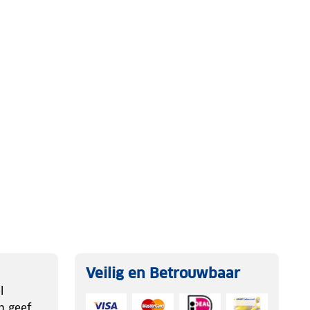
Veilig en Betrouwbaar
l
n geef