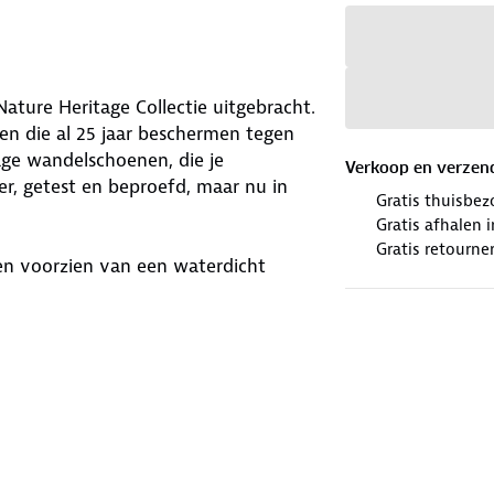
ature Heritage Collectie uitgebracht.
nen die al 25 jaar beschermen tegen
age wandelschoenen, die je
Verkoop en verzen
r, getest en beproefd, maar nu in
Gratis thuisbez
Gratis afhalen
Gratis retourne
en voorzien van een waterdicht
mt de geïmpregneerde watertong,
n dringen. Bij langdurig wandelen in
 de naden binnendringen.
 diverse ondergronden, van vlakke
Hybrid™ inlegzolen, gemaakt met 5%
 veerkrachtige demping en
. Deze gepatenteerde zolen zorgen