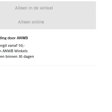
Alleen in de winkel
Alleen online
ding door
ANWB
orgd vanaf 50,-
 in ANWB Winkels
ren binnen 30 dagen