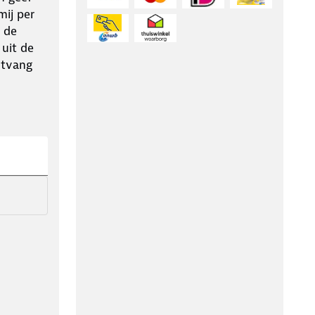
ij per
 de
 uit de
ntvang