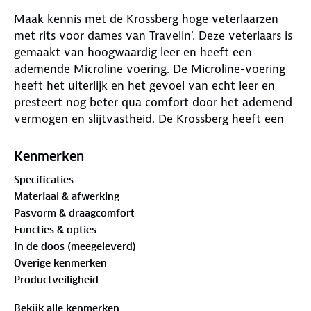
Maak kennis met de Krossberg hoge veterlaarzen
met rits voor dames van Travelin'. Deze veterlaars is
gemaakt van hoogwaardig leer en heeft een
ademende Microline voering. De Microline-voering
heeft het uiterlijk en het gevoel van echt leer en
presteert nog beter qua comfort door het ademend
vermogen en slijtvastheid. De Krossberg heeft een
volledige rits en een uitneembaar voetbed voor de
optimale combinatie van functionaliteit en comfort.
Kenmerken
Specificaties
Materiaal & afwerking
Pasvorm & draagcomfort
Functies & opties
In de doos (meegeleverd)
Overige kenmerken
Productveiligheid
Bekijk alle kenmerken