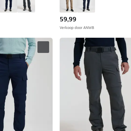
59,99
Verkoop door
ANWB