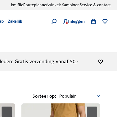
- km file
Routeplanner
Winkels
Kampioen
Service & contact
Inloggen
ap
Zakelijk
leden: Gratis verzending vanaf 50,-
Sorteer op: