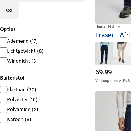
3XL
Human Nature
Opties
Fraser - Afr
Ademend
(
17
)
Lichtgewicht
(
8
)
Winddicht
(
5
)
69,99
Buitenstof
Verkoop door
ANWB
Elastaan
(
20
)
Polyester
(
10
)
Polyamide
(
8
)
Katoen
(
8
)