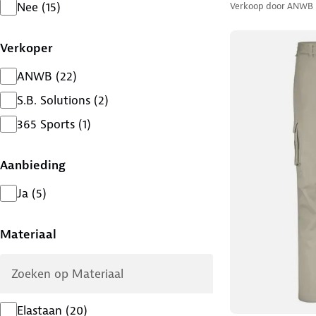
Nee
(
15
)
Verkoop door
ANWB
Verkoper
ANWB
(
22
)
S.B. Solutions
(
2
)
365 Sports
(
1
)
Aanbieding
Ja
(
5
)
Materiaal
Elastaan
(
20
)