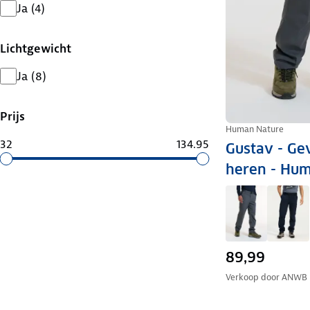
Ja
(
4
)
Lichtgewicht
Ja
(
8
)
Prijs
Human Nature
32
134.95
Gustav - Ge
heren - Hu
89,99
Verkoop door
ANWB