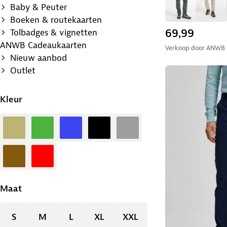
Baby & Peuter
Boeken & routekaarten
69,99
Tolbadges & vignetten
ANWB Cadeaukaarten
Verkoop door
ANWB
Nieuw aanbod
Outlet
Kleur
Zand
Groen
Blauw
Zwart
Grijs
Bruin
Rood
Maat
S
M
L
XL
XXL