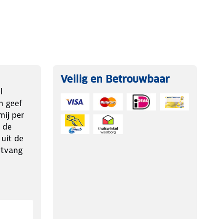
Veilig en Betrouwbaar
l
n geef
ij per
 de
 uit de
ntvang