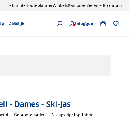
- km file
Routeplanner
Winkels
Kampioen
Service & contact
Inloggen
ap
Zakelijk
ll - Dames - Ski-jas
mend
Getapete naden
3-laags ripstop fabric