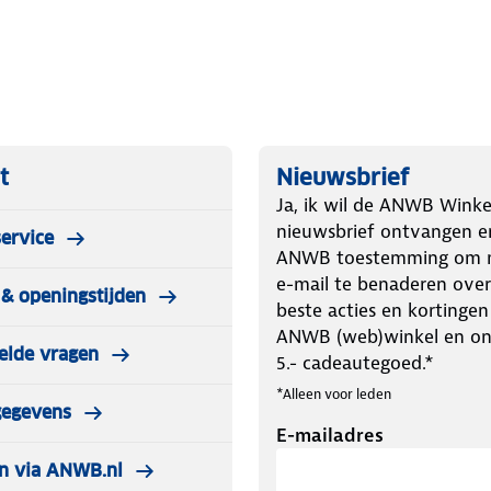
t
Nieuwsbrief
Ja, ik wil de ANWB Winke
nieuwsbrief ontvangen e
ervice
ANWB toestemming om m
e-mail te benaderen over
& openingstijden
beste acties en kortingen
ANWB (web)winkel en o
elde vragen
5.- cadeautegoed.*
*Alleen voor leden
gegevens
E-mailadres
n via ANWB.nl