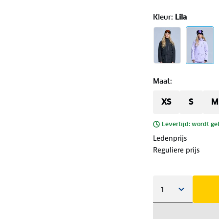
Kleur
:
Lila
Maat
:
XS
S
M
Levertijd: wordt ge
Ledenprijs
Reguliere prijs