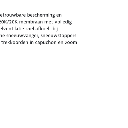
 betrouwbare bescherming en
t 20K/20K membraan met volledig
ventilatie snel afkoelt bij
tische sneeuwvanger, sneeuwstoppers
re trekkoorden in capuchon en zoom
t extra borstzak met waterdichte
binnenzak met rits. Gemaakt van
ende kleuren.
 3L Hardshell