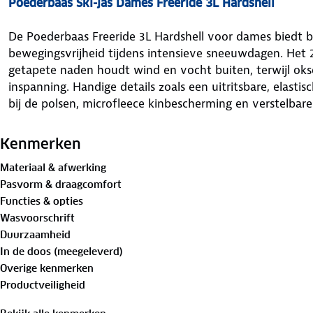
Poederbaas Ski-jas Dames Freeride 3L Hardshell
De Poederbaas Freeride 3L Hardshell voor dames biedt
bewegingsvrijheid tijdens intensieve sneeuwdagen. He
getapete naden houdt wind en vocht buiten, terwijl oksel
inspanning. Handige details zoals een uitritsbare, elas
bij de polsen, microfleece kinbescherming en verstelba
zorgen voor een afsluitende, comfortabele pasvorm. Me
rits, twee grote frontzakken, liftpaszak en een veilige 
Kenmerken
gerecycleerd, PFC-vrij materiaal. Verkrijgbaar in verschill
Materiaal & afwerking
Pasvorm & draagcomfort
Functies & opties
Eigenschappen van Poederbaas Ski-jas Dames Freeride
Wasvoorschrift
Duurzaamheid
In de doos (meegeleverd)
Merk:
Poederbaas
Overige kenmerken
Productveiligheid
Model:
Ski-jas Dames Freeride 3L Hardshell