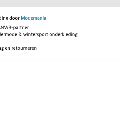
ding door
Modemania
ANWB-partner
ermode & wintersport onderkleding
ng en retourneren