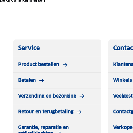
Bekijk alle kenmerken
Materiaal:
100% polyester
Maten:
XS t/m XXL
Geslacht:
Dames
Waterdicht en ademend (20K/20K)
Service
Contac
Getapete naden
Product bestellen
Klantens
PFC vrij
Betalen
Winkels 
Gerecycleerd materiaal
Verzending en bezorging
Veelgest
Ventilatieritsen onder oksel
Retour en terugbetaling
Contact
Elastische sneeuwvanger
Garantie, reparatie en
Verkope
Elastische trekkoorden in capuchon en zoom