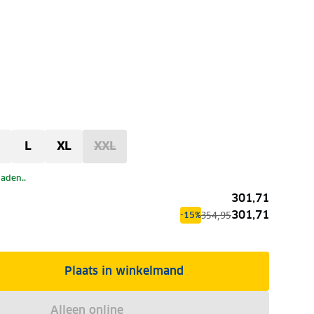
L
XL
XXL
laden..
301,71
301,71
354,95
-15%
Plaats in winkelmand
Alleen online