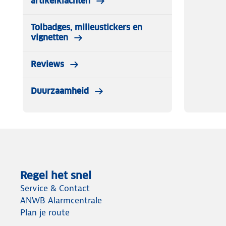
artikelklachten
Liftpaszak op mouw
Tolbadges, milieustickers en
vignetten
Binnenzak met rits
Reviews
Microfleece kinbescherming
Duurzaamheid
Extra borstzak met waterdichte rits
2 grote frontale zakken met rits
Sneeuwstopper bij de pols
Verkrijgbaar in verschillende kleuren
Regel het snel
Service & Contact
ANWB Alarmcentrale
Plan je route