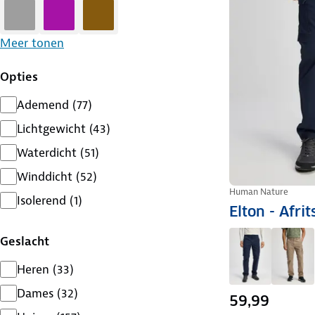
Grijs
Paars
Bruin
Meer tonen
Opties
Ademend
(
77
)
Lichtgewicht
(
43
)
Waterdicht
(
51
)
Winddicht
(
52
)
Human Nature
Isolerend
(
1
)
Elton - Afri
Geslacht
Heren
(
33
)
Dames
(
32
)
59,99