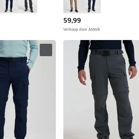
59,99
Verkoop door
ANWB