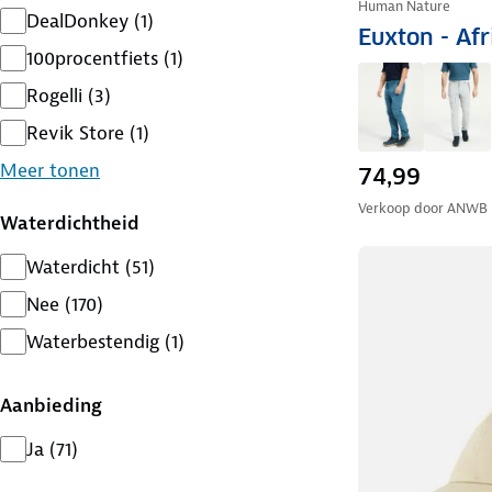
Human Nature
DealDonkey
(
1
)
Euxton - Af
100procentfiets
(
1
)
Rogelli
(
3
)
Revik Store
(
1
)
Meer tonen
74,99
Verkoop door
ANWB
Waterdichtheid
Waterdicht
(
51
)
Nee
(
170
)
Waterbestendig
(
1
)
Aanbieding
Ja
(
71
)