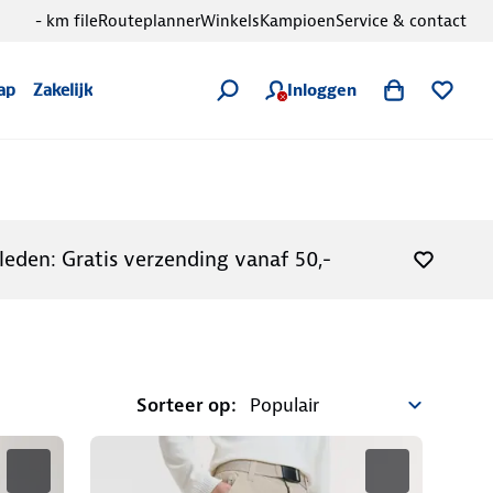
- km file
Routeplanner
Winkels
Kampioen
Service & contact
Inloggen
ap
Zakelijk
leden: Gratis verzending vanaf 50,-
Sorteer op: