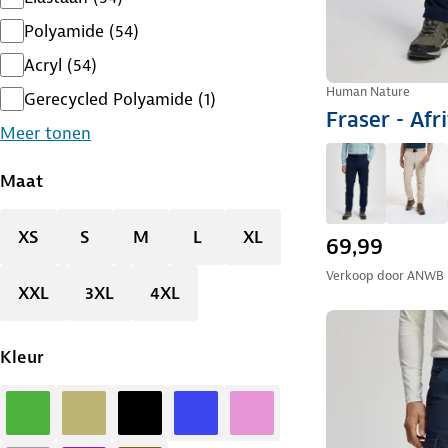
Polyamide
(
54
)
Acryl
(
54
)
Human Nature
Gerecycled Polyamide
(
1
)
Fraser - Afr
Meer tonen
Maat
XS
S
M
L
XL
69,99
Verkoop door
ANWB
XXL
3XL
4XL
Kleur
Groen
Zand
Zwart
Blauw
Roze