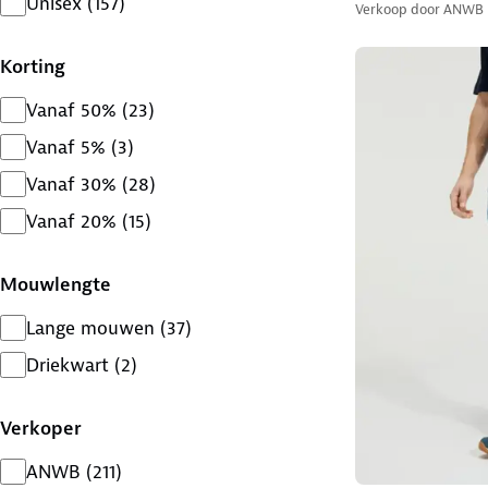
Unisex
(
157
)
Verkoop door
ANWB
Korting
Vanaf 50%
(
23
)
Vanaf 5%
(
3
)
Vanaf 30%
(
28
)
Vanaf 20%
(
15
)
Mouwlengte
Lange mouwen
(
37
)
Driekwart
(
2
)
Verkoper
ANWB
(
211
)