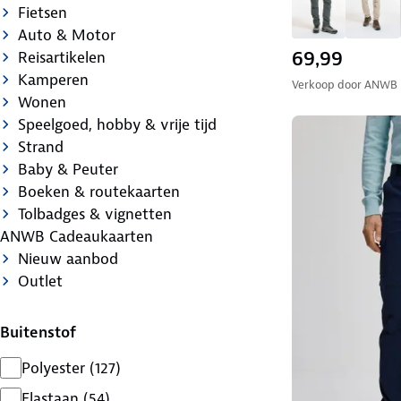
Fietsen
Auto & Motor
69,99
Reisartikelen
Kamperen
Verkoop door
ANWB
Wonen
Speelgoed, hobby & vrije tijd
Strand
Baby & Peuter
Boeken & routekaarten
Tolbadges & vignetten
ANWB Cadeaukaarten
Nieuw aanbod
Outlet
Buitenstof
Polyester
(
127
)
Elastaan
(
54
)