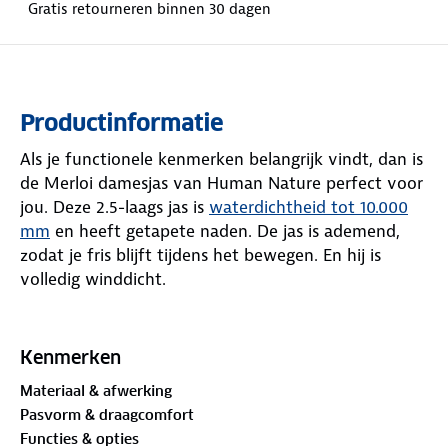
Gratis retourneren binnen 30 dagen
Productinformatie
Als je functionele kenmerken belangrijk vindt, dan is
de Merloi damesjas van Human Nature perfect voor
jou. Deze 2.5-laags jas is
waterdichtheid tot 10.000
mm
en heeft getapete naden. De jas is ademend,
zodat je fris blijft tijdens het bewegen. En hij is
volledig winddicht.
Slimme perforaties onder de armen zorgen voor
extra luchtcirculatie. Een reflecterende streep op de
Kenmerken
rug maakt je beter zichtbaar in het donker. Met het
Materiaal & afwerking
verstelbare aansnoerkoord in de taille pas je de jas
Pasvorm & draagcomfort
makkelijk aan.
Functies & opties