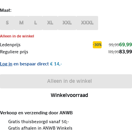
Maat
:
S
M
L
XL
XXL
XXXL
Alleen in de winkel
69,99
Ledenprijs
99,99
-30%
83,99
Reguliere prijs
119,99
Log in
en bespaar direct
€ 14,-
Alleen in de winkel
Winkelvoorraad
Verkoop en verzending door
ANWB
Gratis thuisbezorgd vanaf 50,-
Gratis afhalen in ANWB Winkels