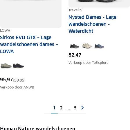
Travelin'
Nysted Dames - Lage
wandelschoenen -
LOWA
Waterdicht
Sirkos EVO GTX – Lage
wandelschoenen dames –
LOWA
82,47
Verkoop door
ToExplore
95,97
159,95
Verkoop door
ANWB
1
2
5
…
Human Nature wandelschoenen