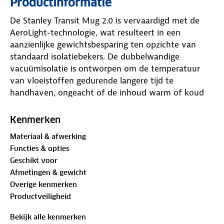
Productinformatie
De Stanley Transit Mug 2.0 is vervaardigd met de
AeroLight-technologie, wat resulteert in een
aanzienlijke gewichtsbesparing ten opzichte van
standaard isolatiebekers. De dubbelwandige
vacuümisolatie is ontworpen om de temperatuur
van vloeistoffen gedurende langere tijd te
handhaven, ongeacht of de inhoud warm of koud
is.
Kenmerken
Functionaliteit staat centraal in dit ontwerp. De
Materiaal & afwerking
afsluitbare dop is volledig lekvrij, wat veilig
Functies & opties
transport in tassen en rugzakken mogelijk maakt. De
Geschikt voor
drinkopening is praktisch in gebruik en de slanke
Afmetingen & gewicht
vormgeving zorgt ervoor dat de beker compatibel is
Overige kenmerken
met de meeste standaard bekerhouders in
Productveiligheid
voertuigen.
Bekijk alle kenmerken