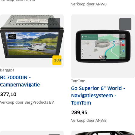
Verkoop door
ANWB
-10%
Berggps
BG7000DIN -
TomTom
Campernavigatie
Go Superior 6” World -
377,10
Navigatiesysteem -
TomTom
Verkoop door
BergProducts BV
289,95
Verkoop door
ANWB