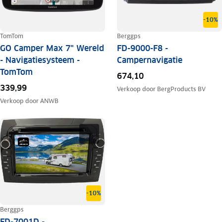
-10%
TomTom
Berggps
GO Camper Max 7" Wereld
FD-9000-F8 -
- Navigatiesysteem -
Campernavigatie
TomTom
674,10
339,99
Verkoop door
BergProducts BV
Verkoop door
ANWB
-10%
Berggps
FD-7001D -