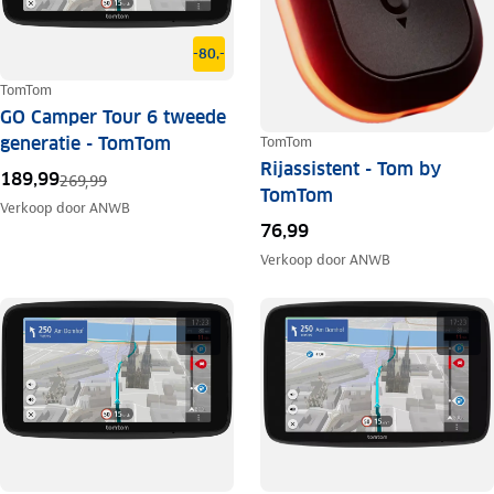
-80,-
TomTom
GO Camper Tour 6 tweede
generatie - TomTom
TomTom
Rijassistent - Tom by
189,99
269,99
TomTom
Verkoop door
ANWB
76,99
Verkoop door
ANWB