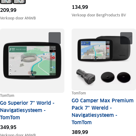
134,99
209,99
Verkoop door
BergProducts BV
Verkoop door
ANWB
TomTom
TomTom
GO Camper Max Premium
Go Superior 7” World -
Pack 7" Wereld -
Navigatiesysteem -
Navigatiesysteem -
TomTom
TomTom
349,95
389,99
Verkoop door
ANWB