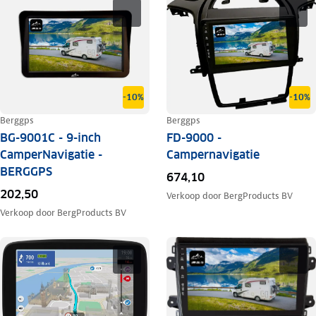
-10%
-10%
Berggps
Berggps
BG-9001C - 9-inch
FD-9000 -
CamperNavigatie -
Campernavigatie
BERGGPS
674,10
202,50
Verkoop door
BergProducts BV
Verkoop door
BergProducts BV