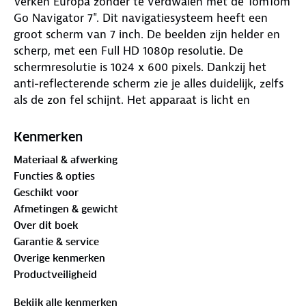
Verken Europa zonder te verdwalen met de TomTom
Go Navigator 7". Dit navigatiesysteem heeft een
groot scherm van 7 inch. De beelden zijn helder en
scherp, met een Full HD 1080p resolutie. De
schermresolutie is 1024 x 600 pixels. Dankzij het
anti-reflecterende scherm zie je alles duidelijk, zelfs
als de zon fel schijnt. Het apparaat is licht en
makkelijk mee te nemen. Het weegt maar 0.4 kg en
is gemaakt van stevig kunststof.
Kenmerken
Materiaal & afwerking
Dit systeem bevat kaarten van 47 Europese landen.
Functies & opties
Je kunt gratis kaartupdates downloaden via wifi. Zo
Geschikt voor
heb je altijd de nieuwste informatie. Met het
Afmetingen & gewicht
abonnement op TomTom Traffic krijg je actuele
Over dit boek
verkeersinformatie. Je wordt gewaarschuwd voor
Garantie & service
wegversperringen, files en zelfs flitsers. Selecteer
Overige kenmerken
snel en gemakkelijk alternatieve routes om
Productveiligheid
bijvoorbeeld files te voorkomen. Let op: dit gaat via
je smartphone, dus daar kunnen extra datakosten
Bekijk alle kenmerken