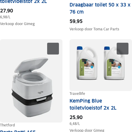
toiletvloeistof 2x 2L
Draagbaar toilet 50 x 33 x
27,90
76 cm
6,98
/L
59,95
Verkoop door
Gimeg
Verkoop door
Toma Car Parts
Travellife
KemPing Blue
toiletvloeistof 2x 2L
25,90
6,48
/L
Thetford
Verkoop door
Gimeg