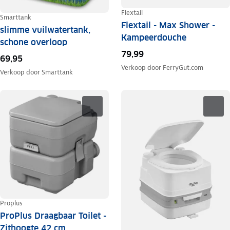
Flextail
Smarttank
Flextail - Max Shower -
slimme vuilwatertank,
Kampeerdouche
schone overloop
79,99
69,95
Verkoop door
FerryGut.com
Verkoop door
Smarttank
Proplus
ProPlus Draagbaar Toilet -
Zithoogte 42 cm