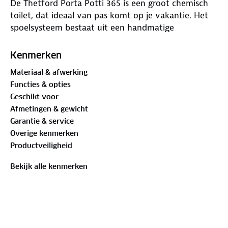
De Thetford Porta Potti 365 is een groot chemisch
toilet, dat ideaal van pas komt op je vakantie. Het
spoelsysteem bestaat uit een handmatige
zuigerpomp. Deze is gemakkelijk te bedienen en
garandeert een krachtige spoeling. Dankzij het
Kenmerken
eenvoudige gebruik kan iedere kampeerder met dit
Materiaal & afwerking
toilet overweg! Het toilet bestaat uit twee delen:
Functies & opties
het onderste gedeelte is een lichtgewicht afvaltank
Geschikt voor
en het bovenste gedeelte bestaat uit de
Afmetingen & gewicht
spoelwatertank en de toiletpot. De toiletbril en het
Garantie & service
deksel kun je eenvoudig afnemen. De Porta Potti is
Overige kenmerken
gemaakt van lichtgewicht kunststof van hoge
Productveiligheid
kwaliteit, waardoor jouw chemisch toilet lang
meegaat.
Bekijk alle kenmerken
Belangrijkste voordelen
Wordt niet aangesloten op afvoer- of