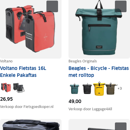
Voltano
Beagles Originals
Voltano Fietstas 16L
Beagles - Bicycle - Fietstas
Enkele Pakaftas
met rolltop
+
3
26,95
49,00
Verkoop door
Fietsgoedkoper.nl
Verkoop door
Luggage4All