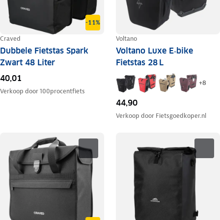
-11%
Craved
Voltano
Dubbele Fietstas Spark
Voltano Luxe E‑bike
Zwart 48 Liter
Fietstas 28 L
40,01
+
8
Verkoop door
100procentfiets
44,90
Verkoop door
Fietsgoedkoper.nl