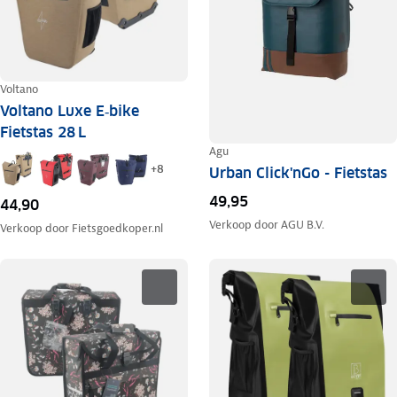
Voltano
Voltano Luxe E‑bike
Fietstas 28 L
Agu
+
8
Urban Click'nGo - Fietstas
49,95
44,90
Verkoop door
AGU B.V.
Verkoop door
Fietsgoedkoper.nl