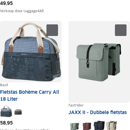
49,95
Verkoop door
Luggage4All
Basil
Fietstas Bohème Carry All
18 Liter
Fastrider
JAXX II - Dubbele fietstas
58,95