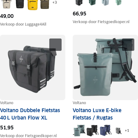
+
3
66,95
49,00
Verkoop door
Fietsgoedkoper.nl
Verkoop door
Luggage4All
Voltano
Voltano
Voltano Dubbele Fietstas
Voltano Luxe E-bike
40 L Urban Flow XL
Fietstas / Rugtas
51,95
+
1
Verkoop door
Fietsgoedkoper.nl