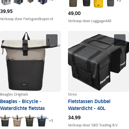
+
3
39,95
49,00
Verkoop door
Fietsgoedkoper.nl
Verkoop door
Luggage4All
Beagles Originals
Strex
Beagles - Bicycle -
Fietstassen Dubbel
Waterdichte fietstas
Waterdicht - 40L
34,99
+
1
Verkoop door
SBD Trading B.V.