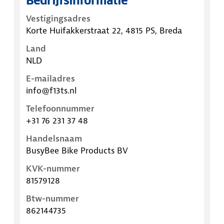
Bedrijfsinformatie
Vestigingsadres
Korte Huifakkerstraat 22, 4815 PS, Breda
Land
NLD
E-mailadres
info@f13ts.nl
Telefoonnummer
+31 76 231 37 48
Handelsnaam
BusyBee Bike Products BV
KVK-nummer
81579128
Btw-nummer
862144735