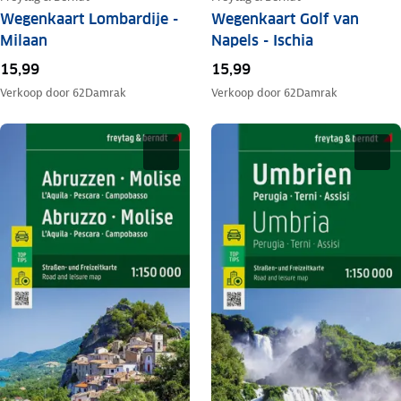
Wegenkaart Lombardije -
Wegenkaart Golf van
Milaan
Napels - Ischia
15,99
15,99
Verkoop door
62Damrak
Verkoop door
62Damrak