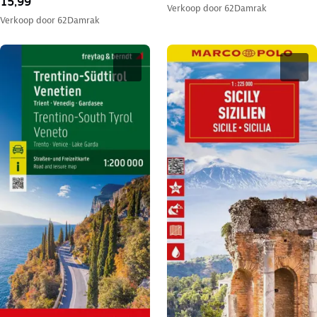
15,99
Verkoop door
62Damrak
Verkoop door
62Damrak