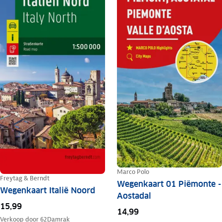
Marco Polo
Freytag & Berndt
Wegenkaart 01 Piëmonte -
Wegenkaart Italië Noord
Aostadal
15,99
14,99
Verkoop door
62Damrak