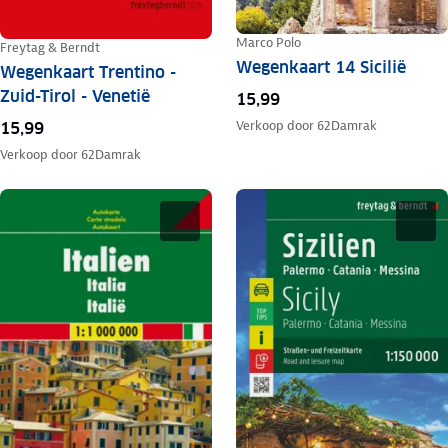
Marco Polo
Freytag & Berndt
Wegenkaart 14 Sicilië
Wegenkaart Trentino -
Zuid-Tirol - Venetië
15,99
Verkoop door
62Damrak
15,99
Verkoop door
62Damrak