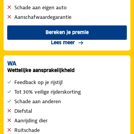
Schade aan eigen auto
Aanschafwaardegarantie
Bereken je premie
voor de ANWB Veilig Rijden
over de Beperkt Casco d
Lees meer
WA
Wettelijke aansprakelijkheid
Feedback op je rijstijl
Tot 30% veilige rijderskorting
Schade aan anderen
Diefstal
Aanrijding dier
Ruitschade