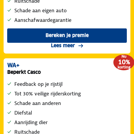
Ruitschade
Schade aan eigen auto
Aanschafwaardegarantie
Bereken je premie
voor de ANWB Veilig Rijden
over de Volledig Casco d
Lees meer
Nu
10%
WA+
korting
Beperkt Casco
Feedback op je rijstijl
Tot 30% veilige rijderskorting
Schade aan anderen
Diefstal
Aanrijding dier
Ruitschade