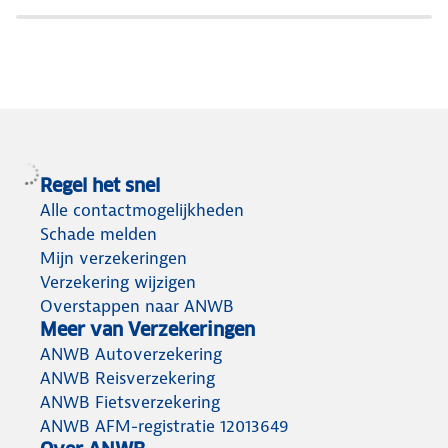
te
je
bespaar
rijden.
aandacht
jij
Zo
zorgen
bij
kosten
we
de
op
samen
weg.
jouw
Rij
voor
MONO
premie.
veilig
en
Bekijk
Regel het snel
verkeer.
kom
al
Alle contactmogelijkheden
veilig
onze
Schade melden
thuis.
bespaartips.
Mijn verzekeringen
Verzekering wijzigen
Overstappen naar ANWB
Meer van Verzekeringen
ANWB Autoverzekering
ANWB Reisverzekering
ANWB Fietsverzekering
ANWB AFM-registratie 12013649