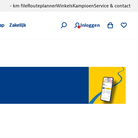
- km file
Routeplanner
Winkels
Kampioen
Service & contact
Inloggen
ap
Zakelijk