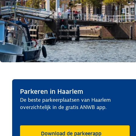
Parkeren in Haarlem
De beste parkeerplaatsen van Haarlem
overzichtelijk in de gratis ANWB app.
Download de parkeerapp