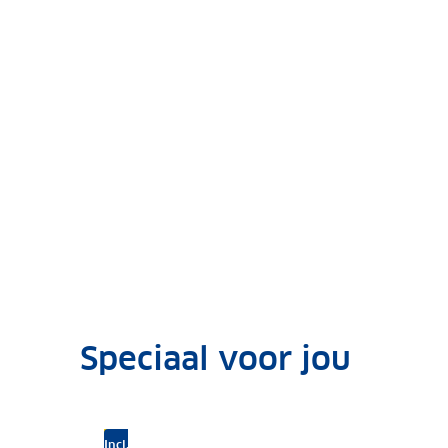
Speciaal voor jou
Verkeersinformatie
Wegwerkzaamheden
Incl. navigatie