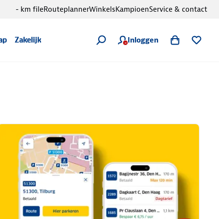
- km file
Routeplanner
Winkels
Kampioen
Service & contact
Inloggen
ap
Zakelijk