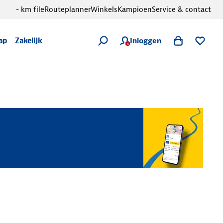
- km file
Routeplanner
Winkels
Kampioen
Service & contact
Inloggen
ap
Zakelijk