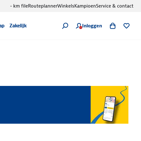
- km file
Routeplanner
Winkels
Kampioen
Service & contact
Inloggen
ap
Zakelijk