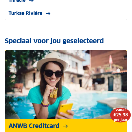
Thracië
Turkse Rivièra
Speciaal voor jou geselecteerd
vanaf
€25,98
per jaar
ANWB Creditcard