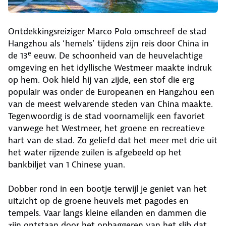
Ontdekkingsreiziger Marco Polo omschreef de stad
Hangzhou als ‘hemels’ tijdens zijn reis door China in
e
de 13
eeuw. De schoonheid van de heuvelachtige
omgeving en het idyllische Westmeer maakte indruk
op hem. Ook hield hij van zijde, een stof die erg
populair was onder de Europeanen en Hangzhou een
van de meest welvarende steden van China maakte.
Tegenwoordig is de stad voornamelijk een favoriet
vanwege het Westmeer, het groene en recreatieve
hart van de stad. Zo geliefd dat het meer met drie uit
het water rijzende zuilen is afgebeeld op het
bankbiljet van 1 Chinese yuan.
Dobber rond in een bootje terwijl je geniet van het
uitzicht op de groene heuvels met pagodes en
tempels. Vaar langs kleine eilanden en dammen die
zijn ontstaan door het opbaggeren van het slib dat