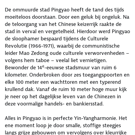
De ommuurde stad Pingyao heeft de tand des tijds
moeiteloos doorstaan. Door een geluk bij ongeluk. Na
de teloorgang van het Chinese keizerrijk raakte de
stad in verval en vergetelheid. Hierdoor werd Pingyao
de sloophamer bespaard tijdens de Culturele
Revolutie (1966-1971), waarbij de communistische
leider Mao Zedong oude culturele verworvenheden –
volgens hem taboe – veelal liet vernietigen.
e
Bewonder de 14
-eeuwse stadsmuur van ruim 6
kilometer. Onderbroken door zes toegangspoorten en
elke 100 meter een wachttoren met een typerend
krullend dak. Vanaf de ruim 10 meter hoge muur kijk
je neer op het dagelijkse leven van de Chinezen in
deze voormalige handels- en bankiersstad.
Alles in Pingyao is in perfecte Yin-Yangharmonie. Het
ene moment loop je door smalle, stoffige steegjes
langs grijze gebouwen om vervolgens over kleurrijke