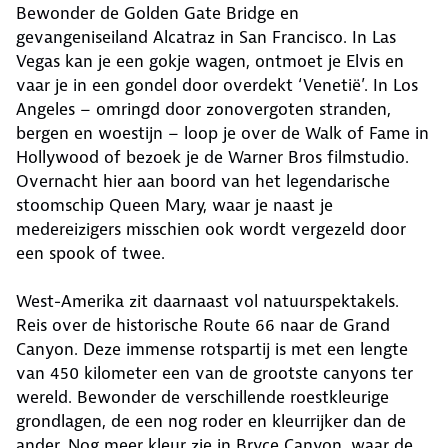
Bewonder de Golden Gate Bridge en
gevangeniseiland Alcatraz in San Francisco. In Las
Vegas kan je een gokje wagen, ontmoet je Elvis en
vaar je in een gondel door overdekt ‘Venetië’. In Los
Angeles – omringd door zonovergoten stranden,
bergen en woestijn – loop je over de Walk of Fame in
Hollywood of bezoek je de Warner Bros filmstudio.
Overnacht hier aan boord van het legendarische
stoomschip Queen Mary, waar je naast je
medereizigers misschien ook wordt vergezeld door
een spook of twee.
West-Amerika zit daarnaast vol natuurspektakels.
Reis over de historische Route 66 naar de Grand
Canyon. Deze immense rotspartij is met een lengte
van 450 kilometer een van de grootste canyons ter
wereld. Bewonder de verschillende roestkleurige
grondlagen, de een nog roder en kleurrijker dan de
ander. Nog meer kleur zie in Bryce Canyon, waar de