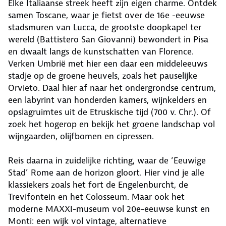
Elke Italiaanse streek heeft zijn eigen charme. Ontdek
samen Toscane, waar je fietst over de 16e -eeuwse
stadsmuren van Lucca, de grootste doopkapel ter
wereld (Battistero San Giovanni) bewondert in Pisa
en dwaalt langs de kunstschatten van Florence.
Verken Umbrië met hier een daar een middeleeuws
stadje op de groene heuvels, zoals het pauselijke
Orvieto. Daal hier af naar het ondergrondse centrum,
een labyrint van honderden kamers, wijnkelders en
opslagruimtes uit de Etruskische tijd (700 v. Chr.). Of
zoek het hogerop en bekijk het groene landschap vol
wijngaarden, olijfbomen en cipressen.
Reis daarna in zuidelijke richting, waar de ‘Eeuwige
Stad’ Rome aan de horizon gloort. Hier vind je alle
klassiekers zoals het fort de Engelenburcht, de
Trevifontein en het Colosseum. Maar ook het
moderne MAXXI-museum vol 20e-eeuwse kunst en
Monti: een wijk vol vintage, alternatieve