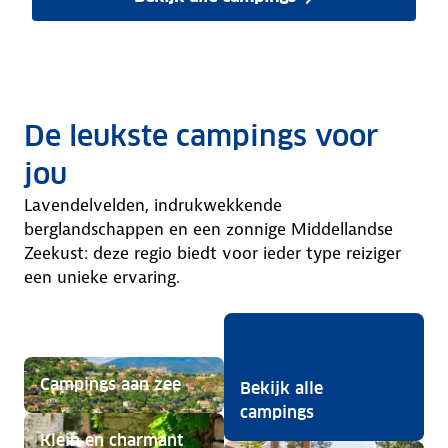
in de Provence & Côte d'Azu
De leukste campings voor
jou
Lavendelvelden, indrukwekkende
berglandschappen en een zonnige Middellandse
Zeekust: deze regio biedt voor ieder type reiziger
een unieke ervaring.
Campings aan zee
Bekijk alle
campings
Klein en charmant