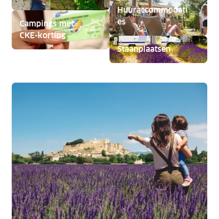
Huuraccommodati
es
Campings met
CKE-korting
Staanplaatsen