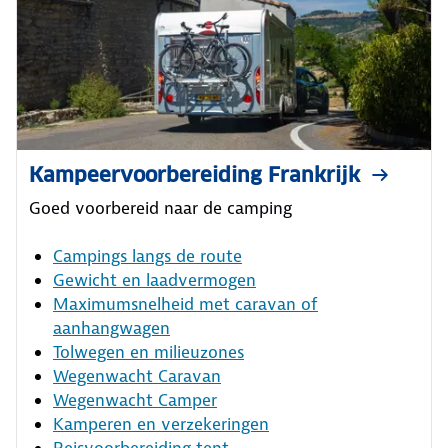
Kampeervoorbereiding Frankrijk
Goed voorbereid naar de camping
Campings langs de route
Gewicht en laadvermogen
Maximumsnelheid met caravan of
aanhangwagen
Tolwegen en milieuzones
Wegenwacht Caravan
Wegenwacht Camper
Kamperen en verzekeringen