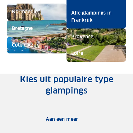
Normandië
Alle glampings in
Frankrijk
Bretagne
Provence
Côte d'Azur
Loire
Kies uit populaire type
glampings
Aan een meer