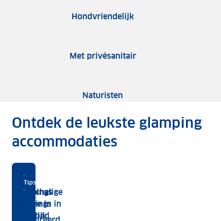
Hondvriendelijk
Met privésanitair
Naturisten
Ontdek de leukste glamping
accommodaties
Kampeer
Tips en inspiratie
Glampings
Kleinschalige
Glampings
in
aan zee in
glampings in
met
Raak
een
Frankrijk
Frankrijk
zwembad
geïnspireerd