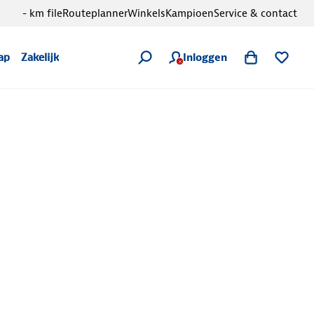
- km file
Routeplanner
Winkels
Kampioen
Service & contact
Inloggen
ap
Zakelijk