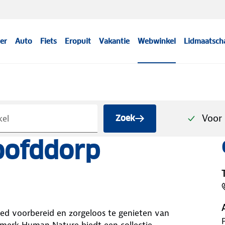
er
Auto
Fiets
Eropuit
Vakantie
Webwinkel
Lidmaatsch
Voor 
Zoek
ofddorp
oed voorbereid en zorgeloos te genieten van
 merk Human Nature biedt een collectie