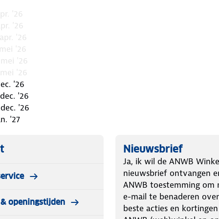
pr. '26
pr. '26
apr. '26
 mei '26
 mei '26
 mei '26
ec. '26
dec. '26
dec. '26
an. '27
t
Nieuwsbrief
Ja, ik wil de ANWB Winke
nieuwsbrief ontvangen e
ervice
ANWB toestemming om m
e-mail te benaderen over
& openingstijden
beste acties en kortingen