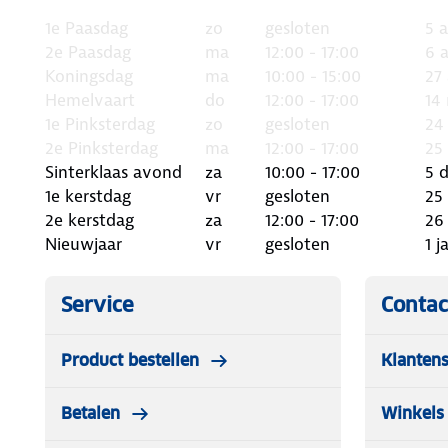
1e Paasdag
zo
gesloten
5 a
2e Paasdag
ma
12:00 - 17:00
6 a
Koningsdag
ma
10:00 - 15:00
27 
Hemelvaart
do
12:00 - 17:00
14
1e Pinksterdag
zo
gesloten
24
2e Pinksterdag
ma
12:00 - 17:00
25
Sinterklaas avond
za
10:00 - 17:00
5 d
1e kerstdag
vr
gesloten
25 
2e kerstdag
za
12:00 - 17:00
26 
Nieuwjaar
vr
gesloten
1 j
Service
Contac
Product bestellen
Klantens
Betalen
Winkels 