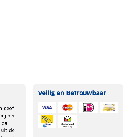
Veilig en Betrouwbaar
l
n geef
ij per
 de
 uit de