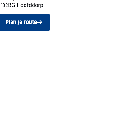
2132BG
Hoofddorp
Plan je route