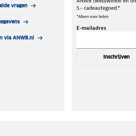
ANWB (web)winkel en o
elde vragen
5.- cadeautegoed.*
*Alleen voor leden
gegevens
E-mailadres
n via ANWB.nl
Inschrijven