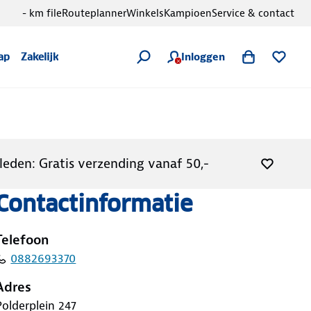
- km file
Routeplanner
Winkels
Kampioen
Service & contact
Inloggen
ap
Zakelijk
leden: Gratis verzending vanaf 50,-
Contactinformatie
Telefoon
0882693370
Adres
Polderplein
247