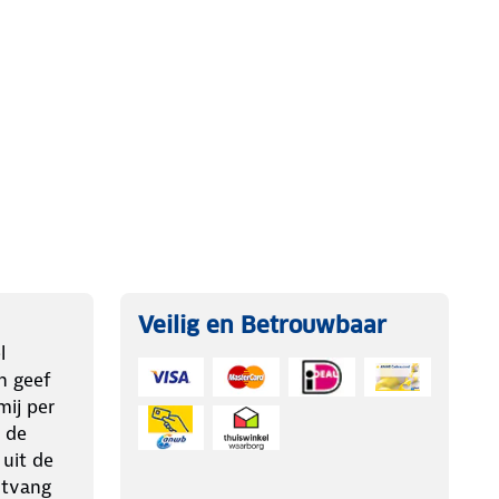
Veilig en Betrouwbaar
l
n geef
ij per
 de
 uit de
ntvang