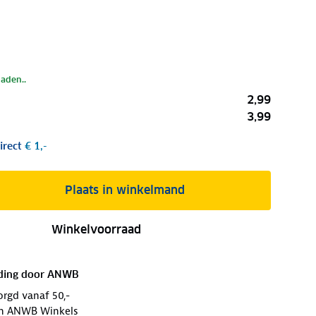
laden..
2,99
3,99
irect
€ 1,-
Plaats in winkelmand
Winkelvoorraad
ding door
ANWB
orgd vanaf 50,-
 in ANWB Winkels