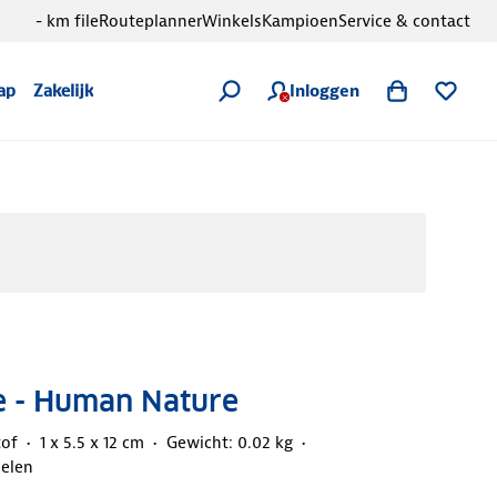
- km file
Routeplanner
Winkels
Kampioen
Service & contact
Inloggen
ap
Zakelijk
e - Human Nature
tof
1 x 5.5 x 12 cm
Gewicht: 0.02 kg
elen