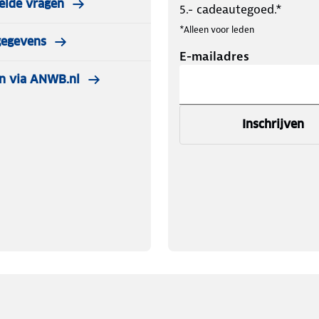
elde vragen
5.- cadeautegoed.*
*Alleen voor leden
gegevens
E-mailadres
n via ANWB.nl
Inschrijven