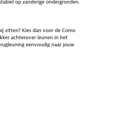
stabiel op zanderige ondergronden.
bij zitten? Kies dan voor de Como
ekker achterover leunen in het
e rugleuning eenvoudig naar jouw
t aluminium, waardoor je de stoel
 de stoel stevig op zanderige