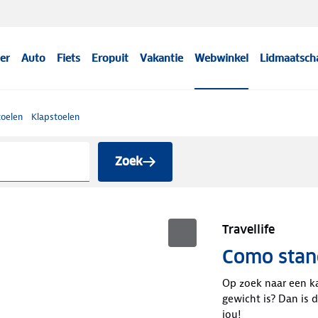
er
Auto
Fiets
Eropuit
Vakantie
Webwinkel
Lidmaatsch
oelen
Klapstoelen
Zoek
Travellife
Como stan
Op zoek naar een ka
gewicht is? Dan is 
jou!