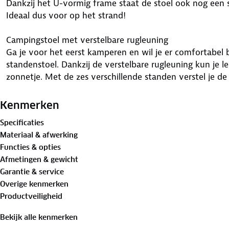
Dankzij het U-vormig frame staat de stoel ook nog een 
Ideaal dus voor op het strand!
Campingstoel met verstelbare rugleuning
Ga je voor het eerst kamperen en wil je er comfortabel 
standenstoel. Dankzij de verstelbare rugleuning kun je l
zonnetje. Met de zes verschillende standen verstel je d
gewenste positie. Het frame is gemaakt van lichtgewich
gemakkelijk meeneemt. Dankzij het U-vormig frame staat
Kenmerken
ondergrond, ideaal voor op het strand!
Specificaties
Materiaal & afwerking
Belangrijkste voordelen:
Functies & opties
• Compact opvouwbaar
Afmetingen & gewicht
• Sneldrogende en luchtdoorlatende textileen bekleding
Garantie & service
• Rugleuning verstelbaar in 6 standen
Overige kenmerken
• Stevig lichtgewicht aluminium frame
Productveiligheid
• U-vormig frame: stevig op zanderige ondergronden
• Water- en uv-bestendig
Bekijk alle kenmerken