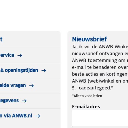
elen van Travellife. De stoelen zijn
d met textileen, een weerbestendige
n laten staan? Dat is geen probleem
g en droogt snel weer op na een bui.
l verkleurt in de zon. Door de open
t
Nieuwsbrief
el die tegen verschillende
Ja, ik wil de ANWB Winke
nieuwsbrief ontvangen e
ervice
oel voor de startende kampeerder of
ANWB toestemming om m
 eenvoudig mee te nemen. Dankzij de
e-mail te benaderen over
& openingstijden
e houding.
beste acties en kortingen
ANWB (web)winkel en o
elde vragen
5.- cadeautegoed.*
*Alleen voor leden
gegevens
E-mailadres
n via ANWB.nl