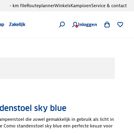
- km file
Routeplanner
Winkels
Kampioen
Service & contact
Inloggen
ap
Zakelijk
denstoel sky blue
mpeerstoel die zowel gemakkelijk in gebruik als licht in
de Como standenstoel sky blue een perfecte keuze voor