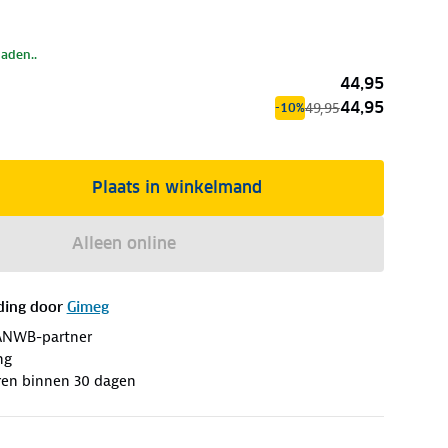
laden..
44,95
44,95
49,95
-10%
Plaats in winkelmand
Alleen online
ding door
Gimeg
ANWB-partner
ng
ren binnen 30 dagen