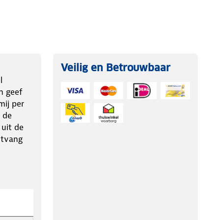
Veilig en Betrouwbaar
l
n geef
ij per
 de
 uit de
ntvang