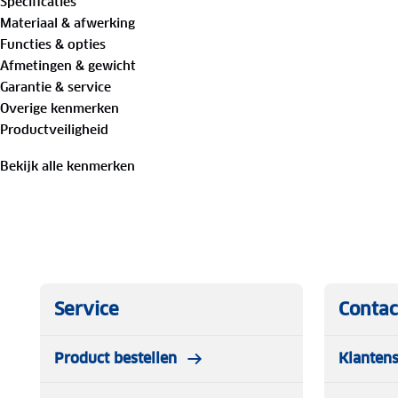
Specificaties
Materiaal & afwerking
Belangrijkste voordelen
Functies & opties
Afmetingen & gewicht
Garantie & service
Rugleuning in 6 standen verstelbaar
Overige kenmerken
Productveiligheid
Bekijk alle kenmerken
Ventilerende en sneldrogende 2D mesh bekleding
Stevig lichtgewicht aluminium frame
Inclusief afneembaar hoofdkussen en draagriem
Water- en uv-bestendig
Service
Contac
Gemakkelijk schoon te maken
Product bestellen
Klantens