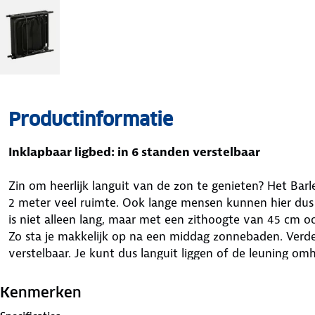
Productinformatie
Inklapbaar ligbed: in 6 standen verstelbaar
Zin om heerlijk languit van de zon te genieten? Het Barl
2 meter veel ruimte. Ook lange mensen kunnen hier dus 
is niet alleen lang, maar met een zithoogte van 45 cm 
Zo sta je makkelijk op na een middag zonnebaden. Verder
verstelbaar. Je kunt dus languit liggen of de leuning o
Ook is de ligstoel voorzien van een afneembaar hoofdk
verplaats je hem naar de juiste hoogte of haal je hem van
Kenmerken
frame is gemaakt van lichtgewicht aluminium en heeft 