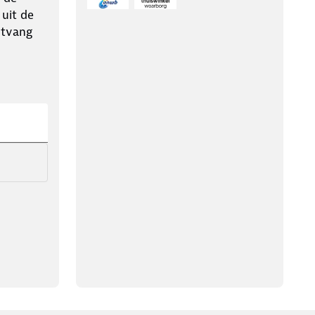
 uit de
ntvang