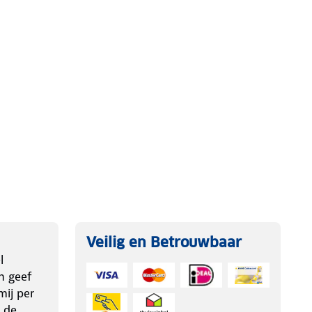
Veilig en Betrouwbaar
l
n geef
ij per
 de