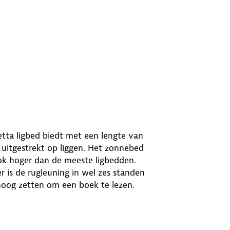
etta ligbed biedt met een lengte van
uitgestrekt op liggen. Het zonnebed
ook hoger dan de meeste ligbedden.
 is de rugleuning in wel zes standen
mhoog zetten om een boek te lezen.
ussen. Met de elastieken band
 het bed af. Zo lig je altijd goed! Het
een draagvermogen van 120 kg.