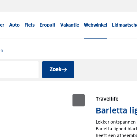
er
Auto
Fiets
Eropuit
Vakantie
Webwinkel
Lidmaatsch
en
Zoek
Travellife
Barletta l
Lekker ontspannen i
Barletta ligbed blac
heeft een afneemb