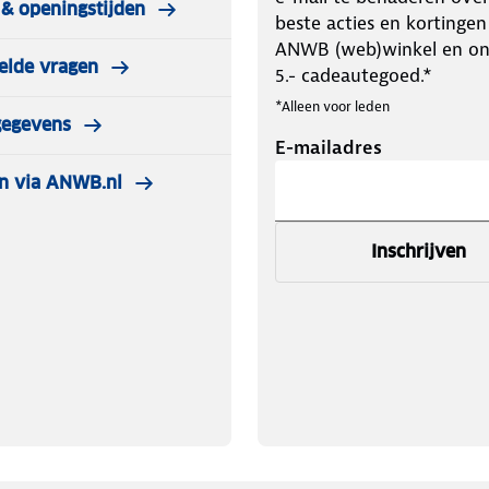
& openingstijden
beste acties en kortingen
ANWB (web)winkel en o
elde vragen
neldrogende 2D mesh die comfortabel
5.- cadeautegoed.*
 bestand tegen alle
*Alleen voor leden
 openingen. Daardoor blijft water na
gegevens
E-mailadres
rend op een warme zomerdag. Ook is de
zonnebed meenemen op vakantie? Geen
n via ANWB.nl
volgens aan de handige riem. Dat
Inschrijven
g genoeg duren. Op dit in zes standen
helemaal tot rust. Inclusief
 in andere kleuren.