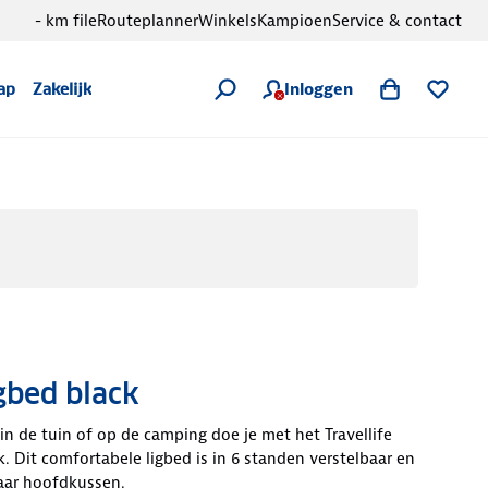
- km file
Routeplanner
Winkels
Kampioen
Service & contact
Inloggen
ap
Zakelijk
igbed black
n de tuin of op de camping doe je met het Travellife
k. Dit comfortabele ligbed is in 6 standen verstelbaar en
aar hoofdkussen.