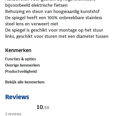
bijvoorbeeld elektrische fietsen
Behuizing en steun van hoogwaardig kunststof
De spiegel heeft een 100% onbreekbare stainless
steel lens en verweert niet
De spiegel is geschikt voor montage op het stuur
links, geschikt voor sturen met een diameter tussen
21.0 en 26.0mm
Diameter spiegel 65mm
Kenmerken
Makkelijk instelbaar voor elke hoek
Functies & opties
Ook zeer geschikt voor montage op een
Overige kenmerken
scootmobiel
Productveiligheid
Roestvrij bevestigingsmateriaal
Voorzien van bol (convex) glas, zorgt voor breder
Bekijk alle kenmerken
zichtbereik
Voorzijde voorzien van reflector
Reviews
10
/
10
3 reviews