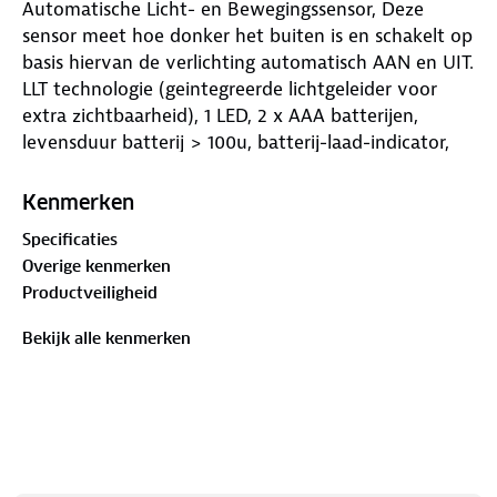
Automatische Licht- en Bewegingssensor, Deze
sensor meet hoe donker het buiten is en schakelt op
basis hiervan de verlichting automatisch AAN en UIT.
LLT technologie (geintegreerde lichtgeleider voor
extra zichtbaarheid), 1 LED, 2 x AAA batterijen,
levensduur batterij > 100u, batterij-laad-indicator,
gewicht < 60g, geschikt voor montage op alle
dragers met een 50mm of 80mm boutafstand,
Kenmerken
Duitse StVZO goedkeur
Specificaties
Overige kenmerken
Productveiligheid
Bekijk alle kenmerken