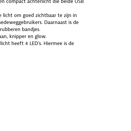
 en compact achterlicht die beide USB
 licht om goed zichtbaar te zijn in
medeweggebruikers. Daarnaast is de
 rubberen bandjes.
aan, knipper en glow.
icht heeft 4 LED's. Hiermee is de
tiging en het compacte design is de
ren.