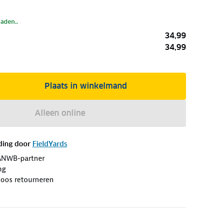
laden..
34,99
34,99
Plaats in winkelmand
Alleen online
ding door
FieldYards
ANWB-partner
ng
loos retourneren