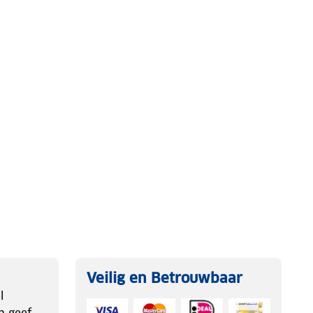
Veilig en Betrouwbaar
l
n geef