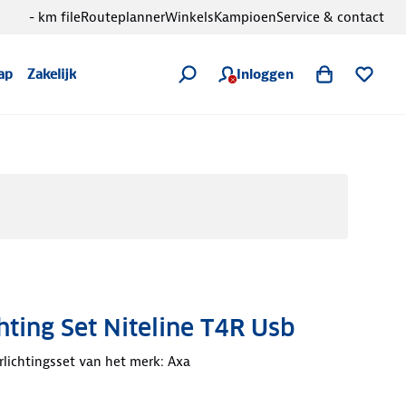
- km file
Routeplanner
Winkels
Kampioen
Service & contact
Inloggen
ap
Zakelijk
hting Set Niteline T4R Usb
rlichtingsset van het merk: Axa