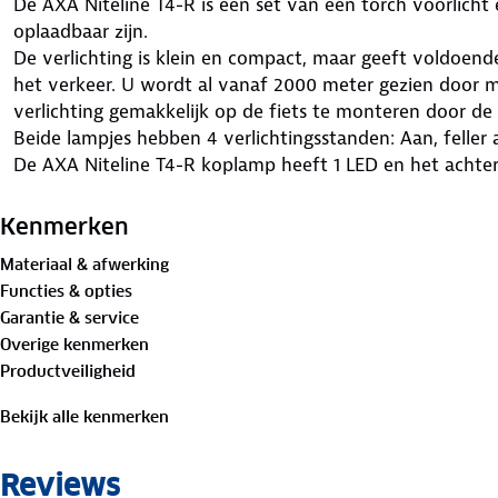
De AXA Niteline T4-R is een set van een torch voorlicht
oplaadbaar zijn.
De verlichting is klein en compact, maar geeft voldoende
het verkeer. U wordt al vanaf 2000 meter gezien door 
verlichting gemakkelijk op de fiets te monteren door de
Beide lampjes hebben 4 verlichtingsstanden: Aan, feller 
De AXA Niteline T4-R koplamp heeft 1 LED en het achterl
fiets gedurende 6 uur verlicht en dankzij de multi-beves
verlichting gemakkelijk mee te nemen en weer te monte
Kenmerken
Materiaal & afwerking
Functies & opties
Garantie & service
Overige kenmerken
Productveiligheid
Bekijk alle kenmerken
Reviews