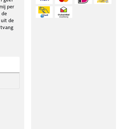
ij per
 de
 uit de
ntvang